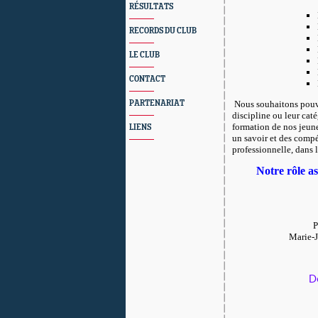
RÉSULTATS
RECORDS DU CLUB
LE CLUB
CONTACT
PARTENARIAT
Nous souhaitons pouvo
discipline ou leur cat
formation de nos jeunes
LIENS
un savoir et des compét
professionnelle, dans l
Notre rôle as
P
Marie-J
D