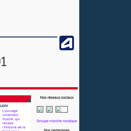
91
Nos réseaux sociaux
naire
L'ouvrage
richement
illustré, qui
Groupe marche nordique
retrace
l’Histoire de la
Nos partenaires