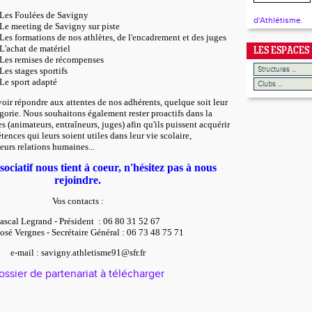
Les Foulées de Savigny
d'Athlétisme.
Le meeting de Savigny sur piste
Les formations de nos athlètes, de l'encadrement et des juges
L'achat de matériel
LES ESPACES
Les remises de récompenses
Les stages sportifs
Le sport adapté
ir répondre aux attentes de nos adhérents, quelque soit leur
égorie. Nous souhaitons également rester proactifs dans la
 (animateurs, entraîneurs, juges) afin qu'ils puissent acquérir
ences qui leurs soient utiles dans leur vie scolaire,
eurs relations humaines...
sociatif nous tient à coeur, n'hésitez pas à nous
rejoindre.
Vos contacts :
ascal Legrand - Président : 06 80 31 52 67
osé Vergnes - Secrétaire Général : 06 73 48 75 71
e-mail :
savigny.athletisme91@sfr.fr
ossier de partenariat à télécharger