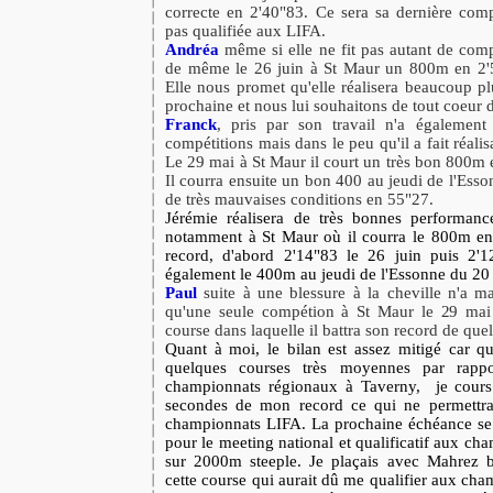
correcte en 2'40"83. Ce sera sa dernière comp
pas qualifiée aux LIFA.
Andréa
même si elle ne fit pas autant de comp
de même le 26 juin à St Maur un 800m en 2'50
Elle nous promet qu'elle réalisera beaucoup pl
prochaine et nous lui souhaitons de tout coeur d
Franck
, pris par son travail n'a également
compétitions mais dans le peu qu'il a fait réal
Le 29 mai à St Maur il court un très bon 800m 
Il courra ensuite un bon 400 au jeudi de l'Ess
de très mauvaises conditions en 55"27.
Jérémie réalisera de très bonnes performanc
notamment à St Maur où il courra le 800m en 
record, d'abord 2'14"83 le 26 juin puis 2'12
également le 400m au jeudi de l'Essonne du 20 
Paul
suite à une blessure à la cheville n'a m
qu'une seule compétion à St Maur le 29 mai 
course dans laquelle il battra son record de qu
Quant à moi, le bilan est assez mitigé car q
quelques courses très moyennes par rapp
championnats régionaux à Taverny, je cour
secondes de mon record ce qui ne permettra
championnats LIFA. La prochaine échéance se 
pour le meeting national et qualificatif aux c
sur 2000m steeple. Je plaçais avec Mahrez 
cette course qui aurait dû me qualifier aux ch