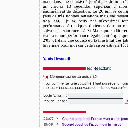
mais dans une course où je n'ai pas du tout réu
un chrono 13 secondes supérieur à mon 
énormément de déception. Le 26 juin je cou
j'eus de très bonnes sensations mais me faisa
trop lent, je ne peux pas m'exprimer tota
performance à quelques dixièmes de mon rec
suivant je retournerai à St Maur pour clôture
réalisais une performance également à quelqu
2'03"81 dans une course où le finish fût très la
hivernale pour moi car cette saison estivale fût
Yanis Desmedt
les Réactions
Commentez cette actualité
Pour commenter une actualité il faut posséder un compt
rubrique ci-dessous pour vous identifier ou vous crée
Login (Email)
:
Mot de Passe
:
>
23/07
Championnats de France Avenir : les jeun
>
13/06
Second Jeudi de l’Essonne à la maison