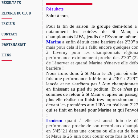
RÉSULTATS
Résultats
RECORDS DU CLUB
Salut à tous,
LE CLUB
Pour la fin de saison, le groupe demi-fond a 
notamment les soirées de St Maur, ch
CONTACT
championnats LIFA, jeudis de l'Essonne même p
Marine
a enfin détruit cette barrière des 2'30" 
PARTENARIAT
mais pour cela il lui a fallu encore quelques 
à Taverny pour les championnats régiona
LIENS
performance extrêmement proche des 2'30" (2'3
de l'énerver et quand Marine s'énerve elle défo
barrière !
Nous irons donc à St Maur le 26 juin où elle 
fois une performance inférieure à 2'30" : 2'29"
lancée et ne s'arrêtera pas ! Aux championnats
en finissant au pied du podium. Et ce n'est pas
sommes de retour à St Maur et après un passag
plus elle réalise un finish très impressionnant 
devant les premières aux LIFA en réalisant 2'2
qui se finit en beauté pour Marine et qui l'envo
!
Louison
quant à elle est aussi loin de dé
performance proche de son record aux champi
en 5'45"21 dans une course où elle eut de bonn
St Maur le 26 juin pour courir cette fois le 800 