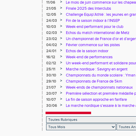
>
11/06
Le mois de juin commence sur les chapea
>
21/05
Finale 2025 des Interclubs
>
12/05
Challenge Equip’Athlé : les jeunes en gr
>
24/03
Fin de la saison indoor à l’INSEP
>
10/03
Week-end performant pour le club
>
02/03
Echos du match international de Metz
>
23/02
Un championnat de France d’or et d’arge
>
04/02
Février commence sur les pistes
>
24/01
Echos de la saison indoor
>
16/12
Week-end de performances
>
02/12
Un week-end performant et solidaire pour
>
25/11
Marche nordique : Savigny en argent
>
30/10
Championnats du monde scolaire : Yman u
bronze
>
29/10
Championnats de France de 5km
>
21/07
Week-ends de championnats nationaux
>
20/07
Première sélection et première médaille
>
10/07
La fin de saison approche en fanfare
>
30/06
La marche nordique s'essaie à la marche 