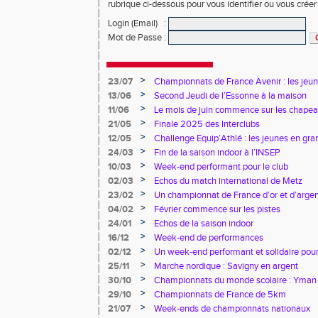
rubrique ci-dessous pour vous identifier ou vous crée
Login (Email)
:
Mot de Passe
:
>
23/07
Championnats de France Avenir : les jeun
>
13/06
Second Jeudi de l’Essonne à la maison
>
11/06
Le mois de juin commence sur les chapea
>
21/05
Finale 2025 des Interclubs
>
12/05
Challenge Equip’Athlé : les jeunes en gr
>
24/03
Fin de la saison indoor à l’INSEP
>
10/03
Week-end performant pour le club
>
02/03
Echos du match international de Metz
>
23/02
Un championnat de France d’or et d’arge
>
04/02
Février commence sur les pistes
>
24/01
Echos de la saison indoor
>
16/12
Week-end de performances
>
02/12
Un week-end performant et solidaire pour
>
25/11
Marche nordique : Savigny en argent
>
30/10
Championnats du monde scolaire : Yman u
bronze
>
29/10
Championnats de France de 5km
>
21/07
Week-ends de championnats nationaux