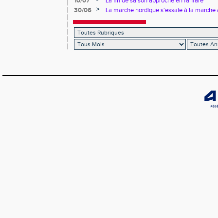
10/07
La fin de saison approche en fanfare
>
30/06
La marche nordique s'essaie à la marche 