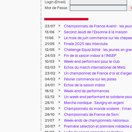
Login (Email)
:
Mot de Passe
:
>
23/07
Championnats de France Avenir : les jeun
>
13/06
Second Jeudi de l’Essonne à la maison
>
11/06
Le mois de juin commence sur les chapea
>
21/05
Finale 2025 des Interclubs
>
12/05
Challenge Equip’Athlé : les jeunes en gr
>
24/03
Fin de la saison indoor à l’INSEP
>
10/03
Week-end performant pour le club
>
02/03
Echos du match international de Metz
>
23/02
Un championnat de France d’or et d’arge
>
04/02
Février commence sur les pistes
>
24/01
Echos de la saison indoor
>
16/12
Week-end de performances
>
02/12
Un week-end performant et solidaire pour
>
25/11
Marche nordique : Savigny en argent
>
30/10
Championnats du monde scolaire : Yman u
bronze
>
29/10
Championnats de France de 5km
>
21/07
Week-ends de championnats nationaux
>
20/07
Première sélection et première médaille
>