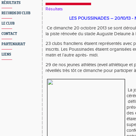
RÉSULTATS
Résultats
RECORDS DU CLUB
LES POUSSINADES – 20/10/13 - M
LE CLUB
Ce dimanche 20 octobre 2013 se sont déroul
la piste rénovée du stade
Auguste Delaune
à 
CONTACT
23 clubs franciliens étaient représentés avec 
PARTENARIAT
inscrits. Les Poussinades étaient organisées en
matin et l’autre après- midi.
LIENS
29 de nos jeunes athlètes (eveil athlétique et
réveillés très tôt ce dimanche pour participer 
La j
céré
défi
prés
des 
étai
supe
conf