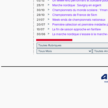
>
02/12
Un week-end performant et solidaire pour
>
25/11
Marche nordique : Savigny en argent
>
30/10
Championnats du monde scolaire : Yman u
bronze
>
29/10
Championnats de France de 5km
>
21/07
Week-ends de championnats nationaux
>
20/07
Première sélection et première médaille
>
10/07
La fin de saison approche en fanfare
>
30/06
La marche nordique s'essaie à la marche 