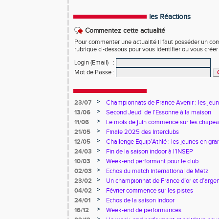
les Réactions
Commentez cette actualité
Pour commenter une actualité il faut posséder un compt
rubrique ci-dessous pour vous identifier ou vous crée
Login (Email)
:
Mot de Passe
:
>
23/07
Championnats de France Avenir : les jeun
>
13/06
Second Jeudi de l’Essonne à la maison
>
11/06
Le mois de juin commence sur les chapea
>
21/05
Finale 2025 des Interclubs
>
12/05
Challenge Equip’Athlé : les jeunes en gr
>
24/03
Fin de la saison indoor à l’INSEP
>
10/03
Week-end performant pour le club
>
02/03
Echos du match international de Metz
>
23/02
Un championnat de France d’or et d’arge
>
04/02
Février commence sur les pistes
>
24/01
Echos de la saison indoor
>
16/12
Week-end de performances