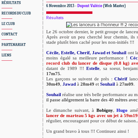
RÉSULTATS
6 Novembre 2013 -
Dupont Valérie
(Web Master)
RECORDS DU CLUB
Résultats
LE CLUB
Le 26 octobre dernier, le petit groupe de lanceu
CONTACT
Après avoir un peu cherché leur chemin, ils 
stade plutôt bien caché pour les non-initiés !!!
PARTENARIAT
Cécile, Estelle, Cherif, Jawad et Souhail
ont l
LIENS
moins égalé sa meilleure performance !
Céc
record club du lancer de disque (0.8 kg) av
datant de 1989 !!!
Estelle
, sa soeur, benjam
17m75
.
Les garçons se suivent de près :
Chérif
lan
30m49
,
Jawad
à
28m49
et
Souhail
à
27m09
.
Souhail
réalise une très belle performance au m
il passe allégrement la barre des 40 mètres avec
Le dimanche suivant, à
Bobigny
,
Hugo
amé
lancer de marteau 5 kgs avec un jet à 59m1
régulier, encourageant pour ce début de saison..
Un grand bravo à tous !!! Continuez ainsi !