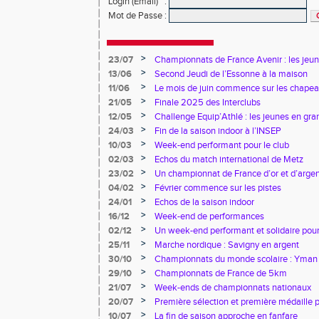
Login (Email)
:
Mot de Passe
:
>
23/07
Championnats de France Avenir : les jeun
>
13/06
Second Jeudi de l’Essonne à la maison
>
11/06
Le mois de juin commence sur les chapea
>
21/05
Finale 2025 des Interclubs
>
12/05
Challenge Equip’Athlé : les jeunes en gr
>
24/03
Fin de la saison indoor à l’INSEP
>
10/03
Week-end performant pour le club
>
02/03
Echos du match international de Metz
>
23/02
Un championnat de France d’or et d’arge
>
04/02
Février commence sur les pistes
>
24/01
Echos de la saison indoor
>
16/12
Week-end de performances
>
02/12
Un week-end performant et solidaire pour
>
25/11
Marche nordique : Savigny en argent
>
30/10
Championnats du monde scolaire : Yman u
bronze
>
29/10
Championnats de France de 5km
>
21/07
Week-ends de championnats nationaux
>
20/07
Première sélection et première médaille
>
10/07
La fin de saison approche en fanfare