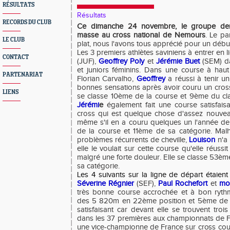
RÉSULTATS
Résultats
RECORDS DU CLUB
Ce dimanche 24 novembre, le groupe demi
masse au cross national de Nemours
. Le pa
LE CLUB
plat, nous l'avons tous apprécié pour un débu
Les 3 premiers athlètes saviniens à entrer en l
CONTACT
(JUF),
Geoffrey Poly
et
Jérémie Buet
(SEM) da
et juniors féminins. Dans une course à haut
PARTENARIAT
Florian Carvalho,
Geoffrey
a réussi à tenir u
bonnes sensations après avoir couru un cross
LIENS
se classe 10ème de la course et 9ème du cl
Jérémi
e
également fait une course satisfais
cross qui est quelque chose d'assez nouve
même s'il en a couru quelques un l'année der
de la course et 11ème de sa catégorie. Mal
problèmes récurrents de cheville,
Louison
n'a
elle le voulait sur cette course qu'elle réuss
malgré une forte douleur. Elle se classe 53è
sa catégorie.
Les 4 suivants sur la ligne de départ étaien
Séverine Régnier
(SEF),
Paul Rochefort
et
mo
très bonne course accrochée et à bon ryt
des 5 820m en 22ème position et 5ème de sa
satisfaisant car devant elle se trouvent trois
dans les 37 premières aux championnats de 
une vice-championne de France sur cross court.