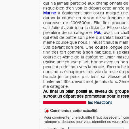
qui n'a jamais participé aux championnats de
risque bien d'en voir le départ cette année si 
Marine
a également bien couru malgré une 
durant la course en raison de sa longueur 
coureuse de 400/800m. Elle finit pourtant 
satisfaite d'avoir tenu la distance. Elle se c
première de sa catégorie.
Paul
avait un chal
qui était de battre son père qui s'était inscrit
même course que nous. Il réussit haut la main 
30s devant son père. Une course longue pour
finir très fort comme à son habitude. Il se cl
course et 4ème de la catégorie junior mascul
réalise une course plutôt bonne avec un bon 
petit coup de mou vers la moitié. J'accroche l
nous nous échappons très vite du reste du p
boucle je ne peux pas tenir sa vitesse et le
finalement 30s devant moi, je finis donc 2èm
ma catégorie.
Au final un bilan positif au niveau du group
surtout un départ très prometteur pour le rest
les Réactions
Commentez cette actualité
Pour commenter une actualité il faut posséder un compt
rubrique ci-dessous pour vous identifier ou vous crée