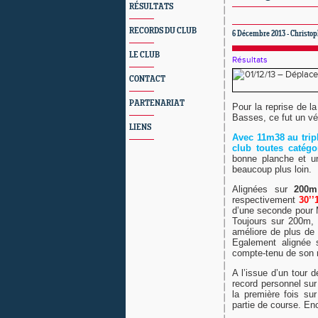
RÉSULTATS
RECORDS DU CLUB
6 Décembre 2013 - Christop
LE CLUB
Résultats
CONTACT
PARTENARIAT
Pour la reprise de l
Basses, ce fut un vér
LIENS
Avec 11m38 au trip
club toutes catégo
bonne planche et un
beaucoup plus loin.
Alignées sur
200m
respectivement
30’’
d’une seconde pour 
Toujours sur 200m
améliore de plus de
Egalement alignée 
compte-tenu de son 
A l’issue d’un tour 
record personnel su
la première fois su
partie de course. Enc