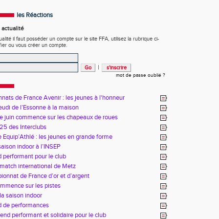
les Réactions
actualité
ité il faut posséder un compte sur le site FFA, utilisez la rubrique ci-
fier ou vous créer un compte.
|
mot de passe oublié ?
ats de France Avenir : les jeunes à l'honneur
udi de l’Essonne à la maison
e juin commence sur les chapeaux de roues
25 des Interclubs
 Equip’Athlé : les jeunes en grande forme
saison indoor à l’INSEP
performant pour le club
match international de Metz
onnat de France d’or et d’argent
ommence sur les pistes
la saison indoor
 de performances
nd performant et solidaire pour le club