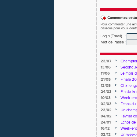
Commentez cette 
Pour commenter une actual
dessous pour vous identi
Login (Email)
:
Mot de Passe
:
>
23/07
Championn
>
13/06
Second Je
>
11/06
Le mois d
>
21/05
Finale 20
>
12/05
Challenge
>
24/03
Fin de la 
>
10/03
Week-end 
>
02/03
Echos du 
>
23/02
Un champi
>
04/02
Février c
>
24/01
Echos de 
>
16/12
Week-end
>
02/12
Un week-e