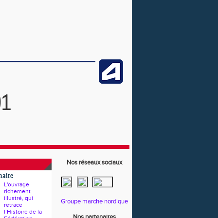
91
Nos réseaux sociaux
naire
L'ouvrage
richement
illustré, qui
Groupe marche nordique
retrace
l’Histoire de la
Nos partenaires