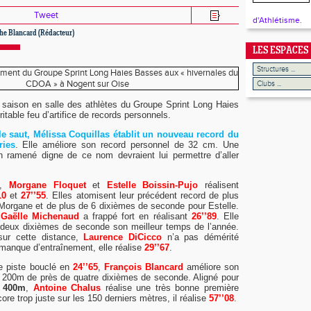
Tweet
d'Athlétisme.
he Blancard (Rédacteur)
LES ESPACES
a saison en salle des athlètes du Groupe Sprint Long Haies
itable feu d’artifice de records personnels.
le saut, Mélissa Coquillas établit un nouveau record du
ries
. Elle améliore son record personnel de 32 cm. Une
 ramené digne de ce nom devraient lui permettre d’aller
,
Morgane Floquet
et
Estelle Boissin-Pujo
réalisent
10
et
27’’55
. Elles atomisent leur précédent record de plus
Morgane et de plus de 6 dixièmes de seconde pour Estelle.
,
Gaëlle Michenaud
a frappé fort en réalisant
26’’89
. Elle
 deux dixièmes de seconde son meilleur temps de l’année.
sur cette distance,
Laurence DiCicco
n’a pas démérité
manque d’entraînement, elle réalise
29’’67
.
de piste bouclé en
24’’65
,
François Blancard
améliore son
r 200m de près de quatre dixièmes de seconde. Aligné pour
r
400m
,
Antoine Chalus
réalise une très bonne première
ore trop juste sur les 150 derniers mètres, il réalise
57’’08
.