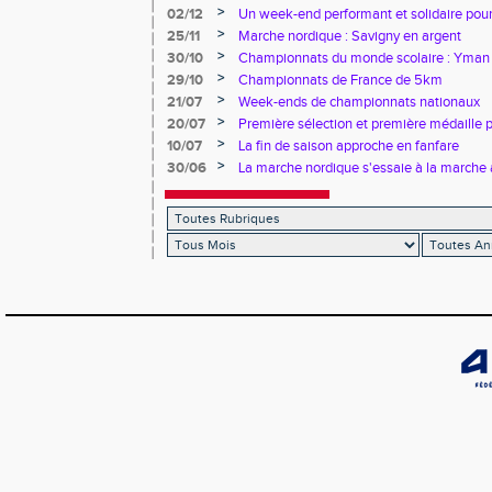
>
02/12
Un week-end performant et solidaire pour
>
25/11
Marche nordique : Savigny en argent
>
30/10
Championnats du monde scolaire : Yman u
bronze
>
29/10
Championnats de France de 5km
>
21/07
Week-ends de championnats nationaux
>
20/07
Première sélection et première médaille
>
10/07
La fin de saison approche en fanfare
>
30/06
La marche nordique s'essaie à la marche 