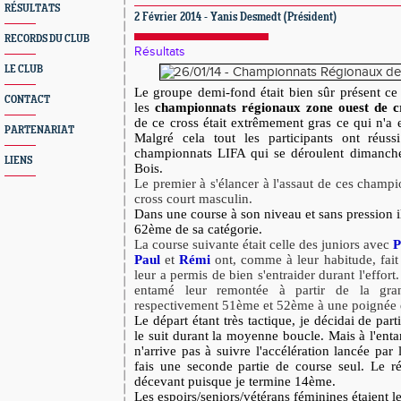
RÉSULTATS
2 Février 2014 - Yanis Desmedt (Président)
RECORDS DU CLUB
Résultats
LE CLUB
Le groupe demi-fond était bien sûr présent c
CONTACT
les
championnats régionaux zone ouest de c
de ce cross était extrêmement gras ce qui n'a en
PARTENARIAT
Malgré cela tout les participants ont réuss
championnats LIFA qui se déroulent dimanche
LIENS
Bois.
Le premier à s'élancer à l'assaut de ces champ
cross court masculin.
Dans une course à son niveau et sans pression i
62ème de sa catégorie.
La course suivante était celle des juniors avec
P
Paul
et
Rémi
ont, comme à leur habitude, fait
leur a permis de bien s'entraider durant l'effort
entamé leur remontée à partir de la grand
respectivement 51ème et 52ème à une poignée de
Le départ étant très tactique, je décidai de part
le suit durant la moyenne boucle. Mais à l'ent
n'arrive pas à suivre l'accélération lancée par 
fais une seconde partie de course seul. Le ré
décevant puisque je termine 14ème.
Les espoirs/seniors/vétérans féminines étaient le