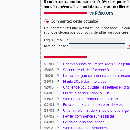
Rendez-vous maintenant le 9 février pour 
nous l'espérons les conditions seront meilleure
les Réactions
Commentez cette actualité
Pour commenter une actualité il faut posséder un compt
rubrique ci-dessous pour vous identifier ou vous crée
Login (Email)
:
Mot de Passe
:
>
23/07
Championnats de France Avenir : les jeun
>
13/06
Second Jeudi de l’Essonne à la maison
>
11/06
Le mois de juin commence sur les chapea
>
21/05
Finale 2025 des Interclubs
>
12/05
Challenge Equip’Athlé : les jeunes en gr
>
24/03
Fin de la saison indoor à l’INSEP
>
10/03
Week-end performant pour le club
>
02/03
Echos du match international de Metz
>
23/02
Un championnat de France d’or et d’arge
>
04/02
Février commence sur les pistes
>
24/01
Echos de la saison indoor
>
16/12
Week-end de performances