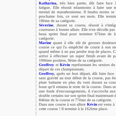
Katharina
,
très bien partie, dût faire face
fatigue. Elle réussit néanmoins à faire une 
mental de marathonienne. Il faudra moins se 
prochaine fois, ce sont ses mots. Elle term
18ème de sa catégorie.
Séverine
, durant sa course, réussit à s'inté
coureuses à bonne allure. Elle n'en décolle pas s
beau sprint final pour terminer 67ème de 
catégorie.
Marine
quant à elle eût de grosses douleurs
course ce qui l'a empêché de courir à son mei
quand même à ne pas perdre trop de places. C
arrive à effectuer un super finish avant de pa
100ème position, 9ème de sa catégorie.
Geoffrey
et
Kévin
représentant les seniors du
départ de ces championnats.
Geoffrey
,
après un bon départ, dût faire face
sans gravité au tout début de la course, pas ét
pluie battante en plus du vent durant sa cou
boue qu'il entama le reste de la course. Dans un
une foule d'encouragements, il s'accroche aux
double certains sur son sprint final maintenant 
84ème de la course et 77ème de sa catégorie.
Dans une course à son allure
Kévin
est venu à 
cette course ! Il termine à la 162ème place.