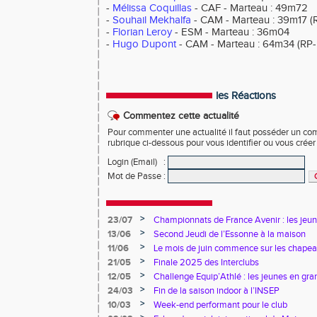
-
Mélissa Coquillas
- CAF - Marteau : 49m72
-
Souhail Mekhalfa
- CAM - Marteau : 39m17 (
-
Florian Leroy
- ESM - Marteau : 36m04
-
Hugo Dupont
- CAM - Marteau : 64m34 (RP-
les Réactions
Commentez cette actualité
Pour commenter une actualité il faut posséder un compt
rubrique ci-dessous pour vous identifier ou vous crée
Login (Email)
:
Mot de Passe
:
>
23/07
Championnats de France Avenir : les jeun
>
13/06
Second Jeudi de l’Essonne à la maison
>
11/06
Le mois de juin commence sur les chapea
>
21/05
Finale 2025 des Interclubs
>
12/05
Challenge Equip’Athlé : les jeunes en gr
>
24/03
Fin de la saison indoor à l’INSEP
>
10/03
Week-end performant pour le club