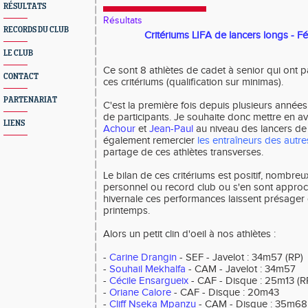
RÉSULTATS
Résultats
RECORDS DU CLUB
Critériums LIFA de lancers longs - Fé
LE CLUB
Ce sont 8 athlètes de cadet à senior qui ont p
CONTACT
ces critériums (qualification sur minimas).
PARTENARIAT
C'est la première fois depuis plusieurs année
de participants. Je souhaite donc mettre en ava
LIENS
Achour
et
Jean-Paul
au niveau des lancers de 
également remercier
les entraîneurs des autr
partage de ces athlètes transverses.
Le bilan de ces critériums est positif, nombreu
personnel ou record club ou s'en sont approc
hivernale ces performances laissent présager 
printemps.
Alors un petit clin d'oeil à nos athlètes :
-
Carine Drangin
- SEF - Javelot : 34m57 (RP)
-
Souhail Mekhalfa
- CAM - Javelot : 34m57
-
Cécile Ensargueix
- CAF - Disque : 25m13 (R
-
Oriane Calore
- CAF - Disque : 20m43
-
Cliff Nseka Mpanzu
- CAM - Disque : 35m68