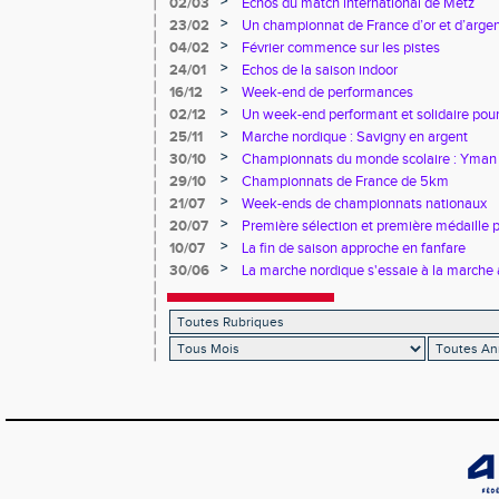
>
02/03
Echos du match international de Metz
>
23/02
Un championnat de France d’or et d’arge
>
04/02
Février commence sur les pistes
>
24/01
Echos de la saison indoor
>
16/12
Week-end de performances
>
02/12
Un week-end performant et solidaire pour
>
25/11
Marche nordique : Savigny en argent
>
30/10
Championnats du monde scolaire : Yman u
bronze
>
29/10
Championnats de France de 5km
>
21/07
Week-ends de championnats nationaux
>
20/07
Première sélection et première médaille
>
10/07
La fin de saison approche en fanfare
>
30/06
La marche nordique s'essaie à la marche 