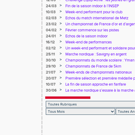
12/05
Challenge Equip’Athlé : les jeunes en gr
>
24/03
Fin de la saison indoor à l’INSEP
>
10/03
Week-end performant pour le club
>
02/03
Echos du match international de Metz
>
23/02
Un championnat de France d’or et d’arge
>
04/02
Février commence sur les pistes
>
24/01
Echos de la saison indoor
>
16/12
Week-end de performances
>
02/12
Un week-end performant et solidaire pour
>
25/11
Marche nordique : Savigny en argent
>
30/10
Championnats du monde scolaire : Yman u
bronze
>
29/10
Championnats de France de 5km
>
21/07
Week-ends de championnats nationaux
>
20/07
Première sélection et première médaille
>
10/07
La fin de saison approche en fanfare
>
30/06
La marche nordique s'essaie à la marche 