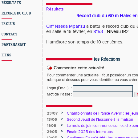
RÉSULTATS
Résultats
RECORDS DU CLUB
Record club du 60 m Haies en 
LE CLUB
Cliff Nseka Mpanzu
a battu le record club du 
en salle le 16 février, en
8"53 -
Niveau IR2.
CONTACT
Il améliore son temps de 10 centièmes.
PARTENARIAT
LIENS
les Réactions
Commentez cette actualité
Pour commenter une actualité il faut posséder un compt
rubrique ci-dessous pour vous identifier ou vous crée
Login (Email)
:
Mot de Passe
:
>
23/07
Championnats de France Avenir : les jeun
>
13/06
Second Jeudi de l’Essonne à la maison
>
11/06
Le mois de juin commence sur les chapea
>
21/05
Finale 2025 des Interclubs
>