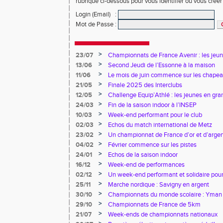
rubrique ci-dessous pour vous identifier ou vous crée
Login (Email)
:
Mot de Passe
:
>
23/07
Championnats de France Avenir : les jeun
>
13/06
Second Jeudi de l’Essonne à la maison
>
11/06
Le mois de juin commence sur les chapea
>
21/05
Finale 2025 des Interclubs
>
12/05
Challenge Equip’Athlé : les jeunes en gr
>
24/03
Fin de la saison indoor à l’INSEP
>
10/03
Week-end performant pour le club
>
02/03
Echos du match international de Metz
>
23/02
Un championnat de France d’or et d’arge
>
04/02
Février commence sur les pistes
>
24/01
Echos de la saison indoor
>
16/12
Week-end de performances
>
02/12
Un week-end performant et solidaire pour
>
25/11
Marche nordique : Savigny en argent
>
30/10
Championnats du monde scolaire : Yman u
bronze
>
29/10
Championnats de France de 5km
>
21/07
Week-ends de championnats nationaux