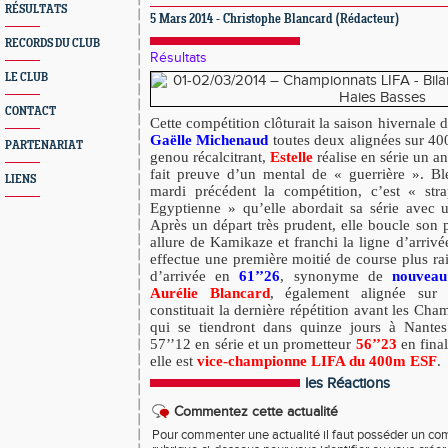
RÉSULTATS
5 Mars 2014 - Christophe Blancard (Rédacteur)
RECORDS DU CLUB
Résultats
LE CLUB
CONTACT
Cette compétition clôturait la saison hivernale d
Gaëlle Michenaud
toutes deux alignées sur 40
PARTENARIAT
genou récalcitrant,
Estelle
réalise en série un 
fait preuve d’un mental de « guerrière ». Ble
LIENS
mardi précédent la compétition, c’est « s
Egyptienne » qu’elle abordait sa série avec 
Après un départ très prudent, elle boucle son 
allure de Kamikaze et franchi la ligne d’arrivée
effectue une première moitié de course plus ra
d’arrivée en
61’’26
, synonyme de
nouveau
Aurélie Blancard
, également alignée sur 
constituait la dernière répétition avant les Ch
qui se tiendront dans quinze jours à Nantes
57’’12 en série et un prometteur
56’’23
en fina
elle est
vice-championne LIFA du 400m ESF
.
les Réactions
Commentez cette actualité
Pour commenter une actualité il faut posséder un compt