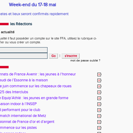
Week-end du 17-18 mai
ates et lieux seront confirmés rapidement
les Réactions
actualité
ité il faut posséder un compte sur le site FFA, utilisez la rubrique ci-
fier ou vous créer un compte.
|
mot de passe oublié ?
ats de France Avenir : les jeunes à l'honneur
udi de l’Essonne à la maison
e juin commence sur les chapeaux de roues
25 des Interclubs
 Equip’Athlé : les jeunes en grande forme
saison indoor à l’INSEP
performant pour le club
match international de Metz
onnat de France d’or et d’argent
ommence sur les pistes