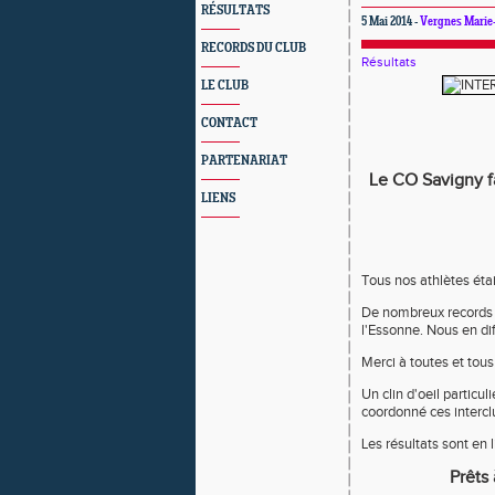
RÉSULTATS
5 Mai 2014 -
Vergnes Marie
RECORDS DU CLUB
Résultats
LE CLUB
CONTACT
PARTENARIAT
Le CO Savigny fa
LIENS
Tous nos athlètes éta
De nombreux records p
l'Essonne. Nous en dif
Merci à toutes et tous 
Un clin d'oeil particu
coordonné ces intercl
Les résultats sont en l
Prêts 