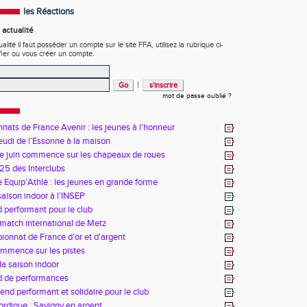
les Réactions
actualité
ité il faut posséder un compte sur le site FFA, utilisez la rubrique ci-
fier ou vous créer un compte.
|
mot de passe oublié ?
ats de France Avenir : les jeunes à l'honneur
udi de l’Essonne à la maison
e juin commence sur les chapeaux de roues
25 des Interclubs
 Equip’Athlé : les jeunes en grande forme
saison indoor à l’INSEP
performant pour le club
match international de Metz
onnat de France d’or et d’argent
ommence sur les pistes
la saison indoor
 de performances
nd performant et solidaire pour le club
rdique : Savigny en argent