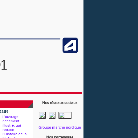
91
Nos réseaux sociaux
naire
L'ouvrage
richement
illustré, qui
Groupe marche nordique
retrace
l’Histoire de la
Nos partenaires