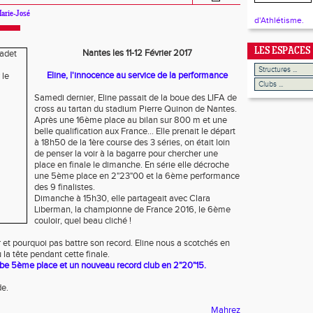
arie-José
d'Athlétisme.
LES ESPACES
Nantes les 11-12 Février 2017
Eline, l'innocence au service de la performance
Samedi dernier, Eline passait de la boue des LIFA de
cross au tartan du stadium Pierre Quinon de Nantes.
Après une 16ème place au bilan sur 800 m et une
belle qualification aux France... Elle prenait le départ
à 18h50 de la 1ère course des 3 séries, on était loin
de penser la voir à la bagarre pour chercher une
place en finale le dimanche. En série elle décroche
une 5ème place en 2"23"00 et la 6ème performance
des 9 finalistes.
Dimanche à 15h30, elle partageait avec Clara
Liberman, la championne de France 2016, le 6ème
couloir, quel beau cliché !
ir et pourquoi pas battre son record. Eline nous a scotchés en
a tête pendant cette finale.
erbe 5ème place et un nouveau record club en 2"20"15.
de.
Mahrez