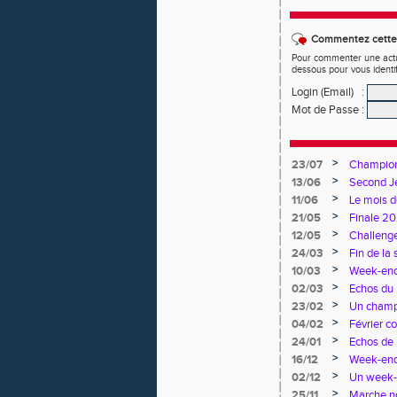
Commentez cette 
Pour commenter une actual
dessous pour vous identi
Login (Email)
:
Mot de Passe
:
>
23/07
Championn
>
13/06
Second Je
>
11/06
Le mois d
>
21/05
Finale 20
>
12/05
Challenge
>
24/03
Fin de la 
>
10/03
Week-end 
>
02/03
Echos du 
>
23/02
Un champi
>
04/02
Février c
>
24/01
Echos de 
>
16/12
Week-end
>
02/12
Un week-e
>
25/11
Marche no