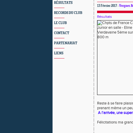
RÉSULTATS
13 Février 2017 -
Vergnes M
RECORDS DU CLUB
Résultats
LE CLUB
CONTACT
PARTENARIAT
LIENS
Reste à se faire plais
prenant même un peu l
A l'arrivée, une sup
Félicitations ma gran