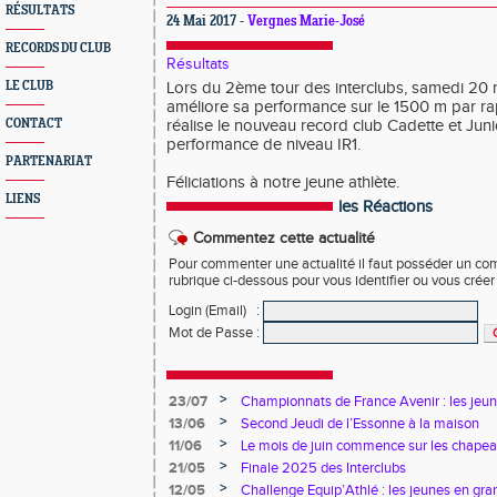
RÉSULTATS
24 Mai 2017 -
Vergnes Marie-José
RECORDS DU CLUB
Résultats
LE CLUB
Lors du 2ème tour des interclubs, samedi 20 
améliore sa performance sur le 1500 m par rap
CONTACT
réalise le nouveau record club Cadette et Juni
performance de niveau IR1.
PARTENARIAT
Féliciations à notre jeune athlète.
LIENS
les Réactions
Commentez cette actualité
Pour commenter une actualité il faut posséder un compt
rubrique ci-dessous pour vous identifier ou vous crée
Login (Email)
:
Mot de Passe
:
>
23/07
Championnats de France Avenir : les jeun
>
13/06
Second Jeudi de l’Essonne à la maison
>
11/06
Le mois de juin commence sur les chapea
>
21/05
Finale 2025 des Interclubs
>
12/05
Challenge Equip’Athlé : les jeunes en gr