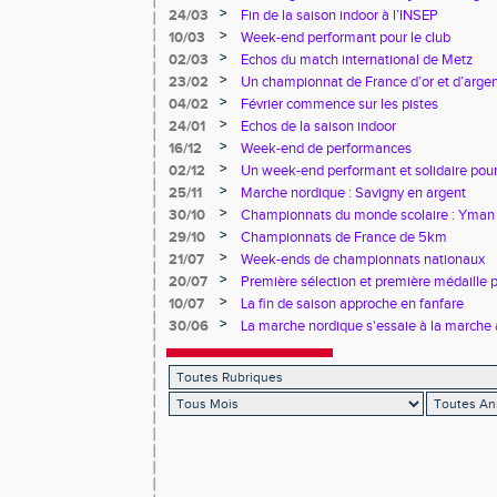
>
24/03
Fin de la saison indoor à l’INSEP
>
10/03
Week-end performant pour le club
>
02/03
Echos du match international de Metz
>
23/02
Un championnat de France d’or et d’arge
>
04/02
Février commence sur les pistes
>
24/01
Echos de la saison indoor
>
16/12
Week-end de performances
>
02/12
Un week-end performant et solidaire pour
>
25/11
Marche nordique : Savigny en argent
>
30/10
Championnats du monde scolaire : Yman u
bronze
>
29/10
Championnats de France de 5km
>
21/07
Week-ends de championnats nationaux
>
20/07
Première sélection et première médaille
>
10/07
La fin de saison approche en fanfare
>
30/06
La marche nordique s'essaie à la marche 