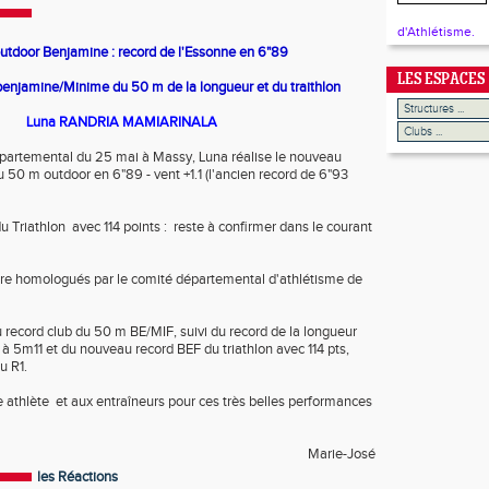
d'Athlétisme.
utdoor Benjamine : record de l'Essonne en 6"89
LES ESPACES
 benjamine/Minime du 50 m de la longueur et du traithlon
Luna RANDRIA MAMIARINALA
épartemental du 25 mai à Massy, Luna réalise le nouveau
 50 m outdoor en 6"89 - vent +1.1 (l'ancien record de 6"93
 Triathlon avec 114 points : reste à confirmer dans le courant
tre homologués par le comité départemental d'athlétisme de
 record club du 50 m BE/MIF, suivi du record de la longueur
à 5m11 et du nouveau record BEF du triathlon avec 114 pts,
u R1.
ne athlète et aux entraîneurs pour ces très belles performances
Marie-José
les Réactions