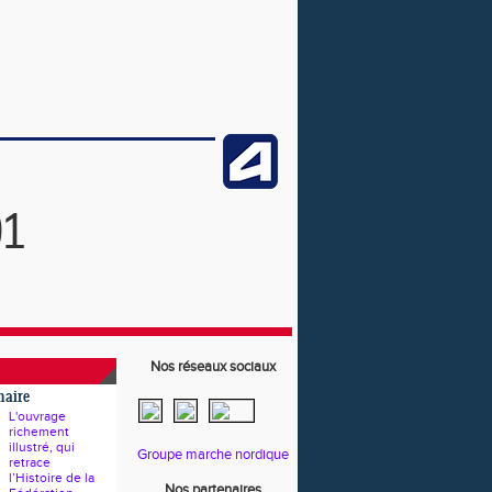
91
Nos réseaux sociaux
naire
L'ouvrage
richement
illustré, qui
Groupe marche nordique
retrace
l’Histoire de la
Nos partenaires