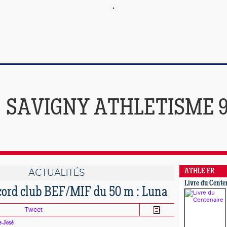
SAVIGNY ATHLETISME 
ACTUALITÉS
ATHLE.FR
Livre du Cente
ord club BEF/MIF du 50 m : Luna
Tweet
e-José