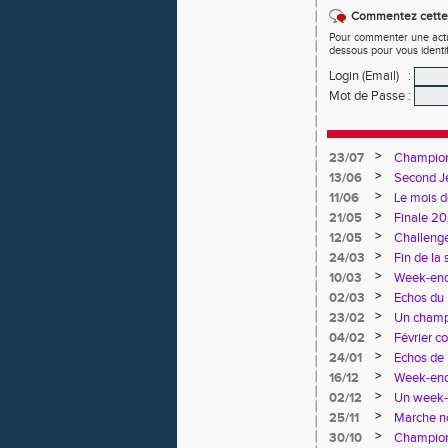
Commentez cette 
Pour commenter une actual
dessous pour vous identi
Login (Email)
:
Mot de Passe
:
>
23/07
Championn
>
13/06
Second Je
>
11/06
Le mois d
>
21/05
Finale 20
>
12/05
Challenge
>
24/03
Fin de la 
>
10/03
Week-end 
>
02/03
Echos du 
>
23/02
Un champi
>
04/02
Février c
>
24/01
Echos de 
>
16/12
Week-end
>
02/12
Un week-e
>
25/11
Marche no
>
30/10
Championn