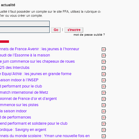
actualité
ité il faut posséder un compte sur le site FFA, utilisez la rubrique ci-
fier ou vous créer un compte.
|
mot de passe oublié ?
ats de France Avenir : les jeunes à l'honneur
udi de l’Essonne à la maison
e juin commence sur les chapeaux de roues
25 des Interclubs
 Equip’Athlé : les jeunes en grande forme
saison indoor à l’INSEP
performant pour le club
match international de Metz
onnat de France d’or et d’argent
ommence sur les pistes
la saison indoor
 de performances
nd performant et solidaire pour le club
rdique : Savigny en argent
ats du monde scolaire : Yman une nouvelle fois en