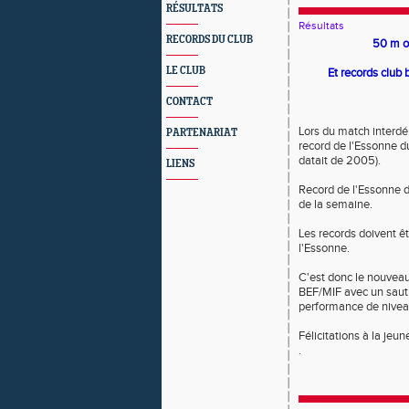
RÉSULTATS
Résultats
RECORDS DU CLUB
50 m o
LE CLUB
Et records club
CONTACT
Lors du match interd
PARTENARIAT
record de l'Essonne du
datait de 2005).
LIENS
Record de l'Essonne du
de la semaine.
Les records doivent ê
l'Essonne.
C'est donc le nouveau
BEF/MIF avec un saut 
performance de nivea
Félicitations à la jeu
.