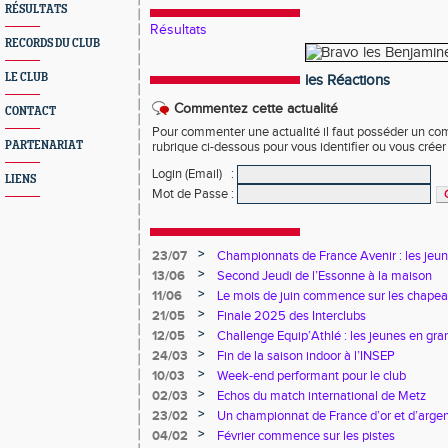
RÉSULTATS
Résultats
RECORDS DU CLUB
LE CLUB
les Réactions
Commentez cette actualité
CONTACT
Pour commenter une actualité il faut posséder un compt
PARTENARIAT
rubrique ci-dessous pour vous identifier ou vous crée
Login (Email)
:
LIENS
Mot de Passe
:
>
23/07
Championnats de France Avenir : les jeun
>
13/06
Second Jeudi de l’Essonne à la maison
>
11/06
Le mois de juin commence sur les chapea
>
21/05
Finale 2025 des Interclubs
>
12/05
Challenge Equip’Athlé : les jeunes en gr
>
24/03
Fin de la saison indoor à l’INSEP
>
10/03
Week-end performant pour le club
>
02/03
Echos du match international de Metz
>
23/02
Un championnat de France d’or et d’arge
>
04/02
Février commence sur les pistes