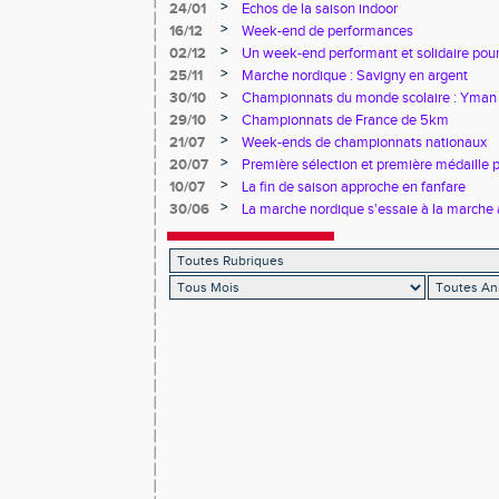
>
24/01
Echos de la saison indoor
>
16/12
Week-end de performances
>
02/12
Un week-end performant et solidaire pour
>
25/11
Marche nordique : Savigny en argent
>
30/10
Championnats du monde scolaire : Yman u
bronze
>
29/10
Championnats de France de 5km
>
21/07
Week-ends de championnats nationaux
>
20/07
Première sélection et première médaille
>
10/07
La fin de saison approche en fanfare
>
30/06
La marche nordique s'essaie à la marche 