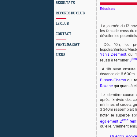
RÉSULTATS
Résultats
RECORDS DU CLUB
LE CLUB
La journée du 12 nov
les fans de cross du 
CONTACT
dévoiler les potentiel
Dès 10h, les pr
PARTENARIAT
Espoirs/Séniors/Mast
Yanis Desmedt
, qui 
LIENS
èm
réussi à terminer
3
À 11h avait ensuite 
distance de 6 600m. 2
Plisson-Cheron
qui t
Roxane
qui quant à el
La dernière course d
après l’arrivée des c
minimes et cadets gar
3 340m rassemblait le
noter le superbe spr
ème
également 2
fém
qu’elle. Viennent ensu
-
Quentin Vonke