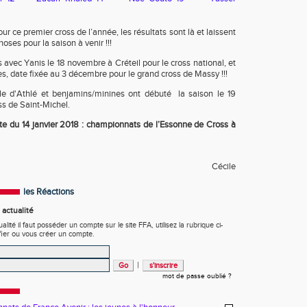
our ce premier cross de l’année, les résultats sont là et laissent
ses pour la saison à venir !!!
avec Yanis le 18 novembre à Créteil pour le cross national, et
es, date fixée au 3 décembre pour le grand cross de Massy !!!
e d'Athlé et benjamins/minines ont débuté la saison le 19
s de Saint-Michel.
te du 14 janvier 2018 : championnats de l’Essonne de Cross à
Cécile
les Réactions
actualité
ité il faut posséder un compte sur le site FFA, utilisez la rubrique ci-
fier ou vous créer un compte.
|
mot de passe oublié ?