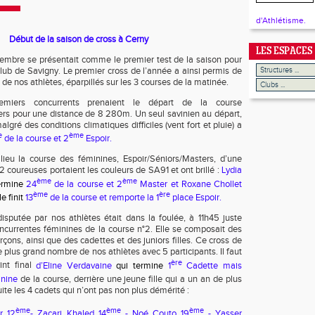
d'Athlétisme.
Début de la saison de cross à Cerny
LES ESPACES
embre se présentait comme le premier test de la saison pour
club de Savigny. Le premier cross de l’année a ainsi permis de
s de nos athlètes, éparpillés sur les 3 courses de la matinée.
emiers concurrents prenaient le départ de la course
ers pour une distance de 8 280m. Un seul savinien au départ,
malgré des conditions climatiques difficiles (vent fort et pluie) a
e
ème
de la course et 2
Espoir.
lieu la course des féminines, Espoir/Séniors/Masters, d’une
 coureuses portaient les couleurs de SA91 et ont brillé :
Lydia
ème
ème
ermine
24
de la course et 2
Master et Roxane Chollet
ème
ère
le finit
13
de la course et remporte la 1
place Espoir.
isputée par nos athlètes était dans la foulée, à 11h45 juste
oncurrentes féminines de la course n°2. Elle se composait des
çons, ainsi que des cadettes et des juniors filles. Ce cross de
 plus grand nombre de nos athlètes avec 5 participants. Il faut
ère
int final
d’Eline Verdavaine
qui termine
1
Cadette mais
inine
de la course, derrière une jeune fille qui a un an de plus
ite les 4 cadets qui n’ont pas non plus démérité :
ème
ème
ème
r 12
- Zacari Khaled 14
- Noé Couto 19
- Yasser