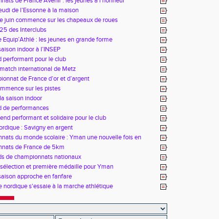
ats de France Avenir : les jeunes à l'honneur
udi de l’Essonne à la maison
e juin commence sur les chapeaux de roues
25 des Interclubs
 Equip’Athlé : les jeunes en grande forme
saison indoor à l’INSEP
performant pour le club
match international de Metz
onnat de France d’or et d’argent
ommence sur les pistes
la saison indoor
 de performances
nd performant et solidaire pour le club
rdique : Savigny en argent
ats du monde scolaire : Yman une nouvelle fois en
nats de France de 5km
s de championnats nationaux
sélection et première médaille pour Yman
 saison approche en fanfare
 nordique s'essaie à la marche athlétique