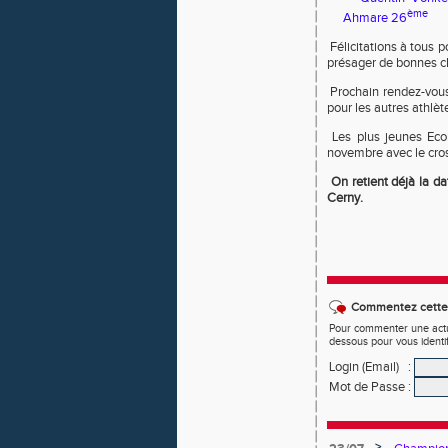
ème
Ahmare 26
Félicitations à tous p
présager de bonnes cho
Prochain rendez-vous 
pour les autres athlèt
Les plus jeunes Ecol
novembre avec le cros
On retient déjà la da
Cerny.
Commentez cette 
Pour commenter une actual
dessous pour vous identi
Login (Email)
:
Mot de Passe
:
>