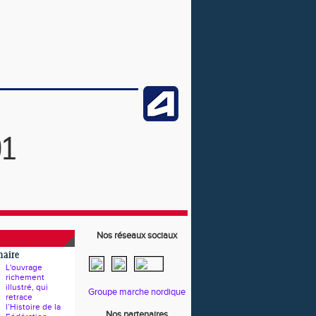
91
Nos réseaux sociaux
naire
L'ouvrage
richement
illustré, qui
Groupe marche nordique
retrace
l’Histoire de la
Nos partenaires