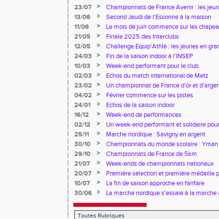
>
23/07
Championnats de France Avenir : les jeun
>
13/06
Second Jeudi de l’Essonne à la maison
>
11/06
Le mois de juin commence sur les chapea
>
21/05
Finale 2025 des Interclubs
>
12/05
Challenge Equip’Athlé : les jeunes en gr
>
24/03
Fin de la saison indoor à l’INSEP
>
10/03
Week-end performant pour le club
>
02/03
Echos du match international de Metz
>
23/02
Un championnat de France d’or et d’arge
>
04/02
Février commence sur les pistes
>
24/01
Echos de la saison indoor
>
16/12
Week-end de performances
>
02/12
Un week-end performant et solidaire pour
>
25/11
Marche nordique : Savigny en argent
>
30/10
Championnats du monde scolaire : Yman u
bronze
>
29/10
Championnats de France de 5km
>
21/07
Week-ends de championnats nationaux
>
20/07
Première sélection et première médaille
>
10/07
La fin de saison approche en fanfare
>
30/06
La marche nordique s'essaie à la marche 