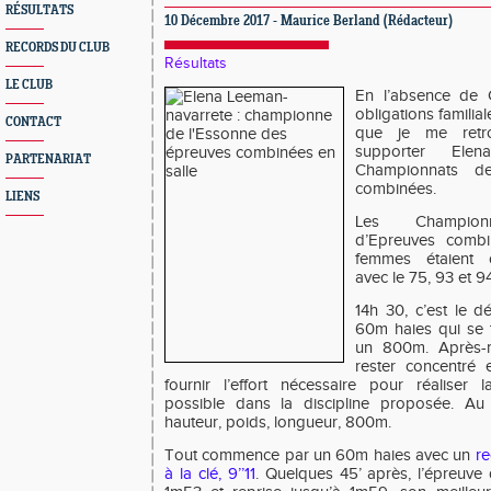
RÉSULTATS
10 Décembre 2017 - Maurice Berland (Rédacteur)
RECORDS DU CLUB
Résultats
LE CLUB
En l’absence de C
obligations familial
CONTACT
que je me retr
supporter Ele
PARTENARIAT
Championnats de
combinées.
LIENS
Les Championn
d’Epreuves combi
femmes étaient o
avec le 75, 93 et 94
14h 30, c’est le 
60m haies qui se 
un 800m. Après-m
rester concentré 
fournir l’effort nécessaire pour réaliser 
possible dans la discipline proposée. A
hauteur, poids, longueur, 800m.
Tout commence par un 60m haies avec un
re
à la clé, 9’’11
. Quelques 45’ après, l’épreuve 