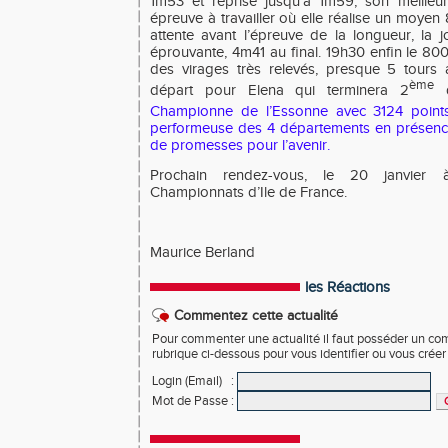
1m53 et reprise jusqu’à 1m59, son meilleur
épreuve à travailler où elle réalise un moye
attente avant l’épreuve de la longueur, la
éprouvante, 4m41 au final. 19h30 enfin le 800
des virages très relevés, presque 5 tours
ème
départ pour Elena qui terminera 2
d
Championne de l’Essonne avec 3124 points
performeuse des 4 départements en présenc
de promesses pour l’avenir.
Prochain rendez-vous, le 20 janvier
Championnats d’Ile de France.
Maurice Berland
les Réactions
Commentez cette actualité
Pour commenter une actualité il faut posséder un compt
rubrique ci-dessous pour vous identifier ou vous crée
Login (Email)
:
Mot de Passe
: