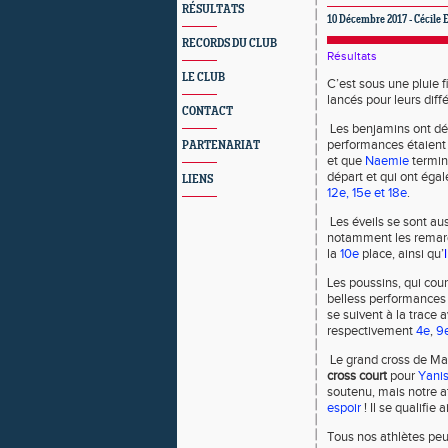
RÉSULTATS
10 Décembre 2017 - Cécile 
RECORDS DU CLUB
Résultats
LE CLUB
C’est sous une pluie f
lancés pour leurs diff
CONTACT
Les benjamins ont dé
performances étaient
PARTENARIAT
et que
Naemie
termi
départ et qui ont éga
LIENS
12e, 15e et 18e
.
Les éveils se sont aus
notamment les remar
la
10e
place, ainsi qu’
Les poussins, qui cou
belless performances
se suivent à la trace 
respectivement
4e
,
9
Le grand cross de Mas
cross court
pour
Yani
soutenu, mais notre a
espoir
! Il se qualifie 
Tous nos athlètes peuve