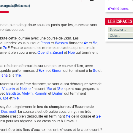
Ensargueix (Rédacteur)
d'Athlétisme.
LES ESPACES
ine et plein de gadoue sous les pieds que les jeunes se sont
érentes courses.
buté cette journée avec une course de 2km. Les
 au rendez-vous puisque
Ethan
et
Wassim
finissent
4e
et
5e
,
ne
7e
!! Ensuite ce sont les minimes et cadets qui ont pris le
lement bien couru avec
Quentin
,
Zacari
et
Noé
qui terminent
si très bien débrouillés sur une petite course d’1km, avec
quable performances d’
Evan
et
Simon
qui terminent à la
8e
et
Iliana
à la
14e
.
rraient sur la même distance, se sont aussi démarquer avec de
 :
Victoria
et
Noëlie
finissent
16e
et
18e
, quant aux garçons ils
avec
Baptiste
,
Melvin
,
Romain
et
Dorian
qui terminent
e
,
12e
et
17e
.
sy était également le lieu du
championnat d’Essonne de
s Desmedt
. La course s’est déroulée sous un rythme très
thlète s’est bien débrouillé en terminant
11e
de la course et
2e
ainsi pour les régionaux de cross court à Draveil !
nt être très fiers d’eux, car les entraîneurs et le club le sont !!