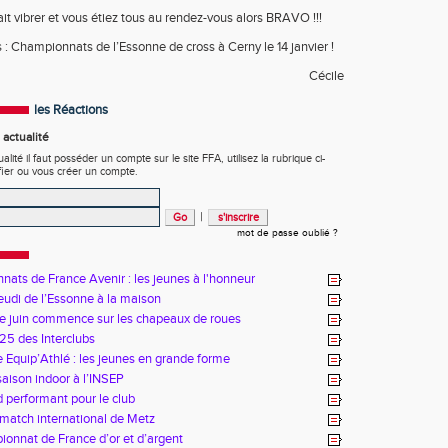
t vibrer et vous étiez tous au rendez-vous alors BRAVO !!!
: Championnats de l’Essonne de cross à Cerny le 14 janvier !
Cécile
les Réactions
actualité
ité il faut posséder un compte sur le site FFA, utilisez la rubrique ci-
fier ou vous créer un compte.
|
mot de passe oublié ?
ats de France Avenir : les jeunes à l'honneur
udi de l’Essonne à la maison
e juin commence sur les chapeaux de roues
25 des Interclubs
 Equip’Athlé : les jeunes en grande forme
saison indoor à l’INSEP
performant pour le club
match international de Metz
onnat de France d’or et d’argent