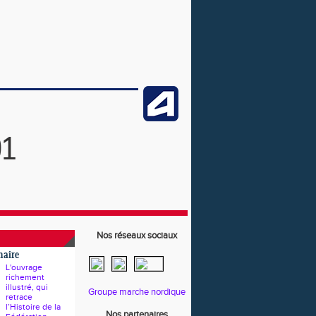
91
Nos réseaux sociaux
naire
L'ouvrage
richement
illustré, qui
Groupe marche nordique
retrace
l’Histoire de la
Nos partenaires