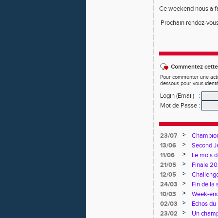
Ce weekend nous a fai
Prochain rendez-vous 
Commentez cette 
Pour commenter une actual
dessous pour vous identi
Login (Email)
:
Mot de Passe
:
>
23/07
Championn
>
13/06
Second Je
>
11/06
Le mois d
>
21/05
Finale 20
>
12/05
Challenge
>
24/03
Fin de la 
>
10/03
Week-end 
>
02/03
Echos du 
>
23/02
Un champi