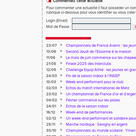
Commentez cette actualité
Pour commenter une actualité il faut posséder un compt
rubrique ci-dessous pour vous identifier ou vous crée
Login (Email)
:
Mot de Passe
:
>
23/07
Championnats de France Avenir : les jeun
>
13/06
Second Jeudi de l’Essonne à la maison
>
11/06
Le mois de juin commence sur les chapea
>
21/05
Finale 2025 des Interclubs
>
12/05
Challenge Equip’Athlé : les jeunes en gr
>
24/03
Fin de la saison indoor à l’INSEP
>
10/03
Week-end performant pour le club
>
02/03
Echos du match international de Metz
>
23/02
Un championnat de France d’or et d’arge
>
04/02
Février commence sur les pistes
>
24/01
Echos de la saison indoor
>
16/12
Week-end de performances
>
02/12
Un week-end performant et solidaire pour
>
25/11
Marche nordique : Savigny en argent
>
30/10
Championnats du monde scolaire : Yman u
bronze