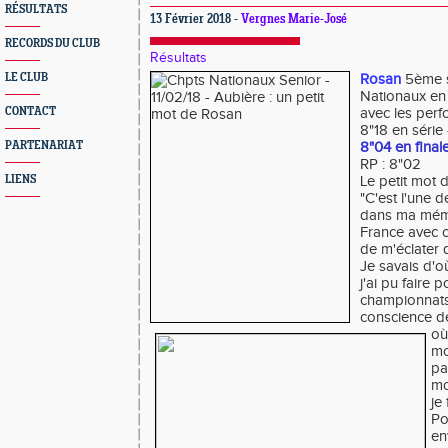
RÉSULTATS
13 Février 2018 -
Vergnes Marie-José
RECORDS DU CLUB
Résultats
LE CLUB
Rosan
5ème 
Nationaux en 
CONTACT
avec les perf
8"18 en série 
PARTENARIAT
8"04 en finale
RP : 8"02
LIENS
Le petit mot 
"C'est l'une 
dans ma mémoi
France avec c
de m'éclater q
Je savais d'où
j'ai pu faire 
championnats
conscience de
où
mo
pa
mo
je
Po
en