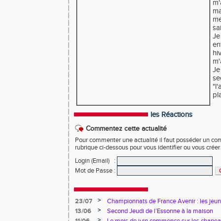
m'
ma
me
sa
Je
en
hi
m'
Je
se
"l
pl
les Réactions
Commentez cette actualité
Pour commenter une actualité il faut posséder un compt
rubrique ci-dessous pour vous identifier ou vous crée
Login (Email)
:
Mot de Passe
:
>
23/07
Championnats de France Avenir : les jeun
>
13/06
Second Jeudi de l’Essonne à la maison
>