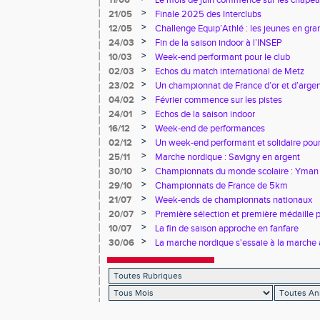
11/06
Le mois de juin commence sur les chapea
>
21/05
Finale 2025 des Interclubs
>
12/05
Challenge Equip’Athlé : les jeunes en gr
>
24/03
Fin de la saison indoor à l’INSEP
>
10/03
Week-end performant pour le club
>
02/03
Echos du match international de Metz
>
23/02
Un championnat de France d’or et d’arge
>
04/02
Février commence sur les pistes
>
24/01
Echos de la saison indoor
>
16/12
Week-end de performances
>
02/12
Un week-end performant et solidaire pour
>
25/11
Marche nordique : Savigny en argent
>
30/10
Championnats du monde scolaire : Yman u
bronze
>
29/10
Championnats de France de 5km
>
21/07
Week-ends de championnats nationaux
>
20/07
Première sélection et première médaille
>
10/07
La fin de saison approche en fanfare
>
30/06
La marche nordique s'essaie à la marche 