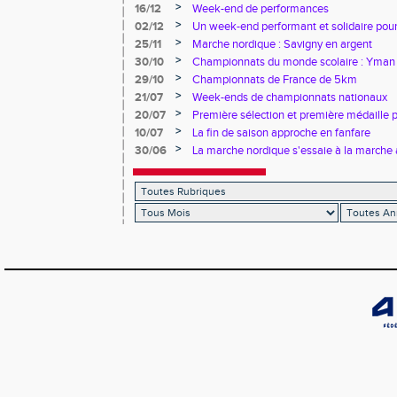
>
16/12
Week-end de performances
>
02/12
Un week-end performant et solidaire pour
>
25/11
Marche nordique : Savigny en argent
>
30/10
Championnats du monde scolaire : Yman u
bronze
>
29/10
Championnats de France de 5km
>
21/07
Week-ends de championnats nationaux
>
20/07
Première sélection et première médaille
>
10/07
La fin de saison approche en fanfare
>
30/06
La marche nordique s'essaie à la marche 