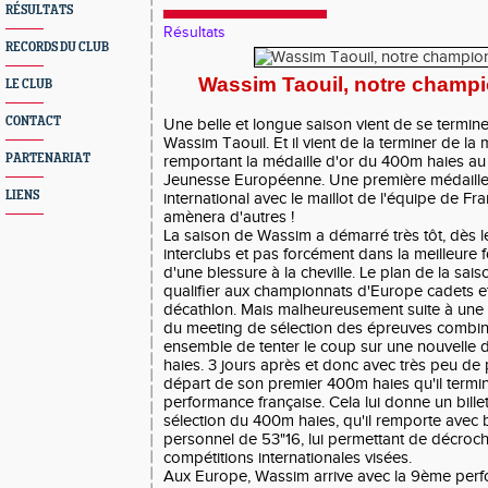
RÉSULTATS
Résultats
RECORDS DU CLUB
Wassim Taouil, notre champi
LE CLUB
CONTACT
Une belle et longue saison vient de se termin
Wassim Taouil. Et il vient de la terminer de la
PARTENARIAT
remportant la médaille d'or du 400m haies au 
Jeunesse Européenne. Une première médaille 
LIENS
international avec le maillot de l'équipe de Fra
amènera d'autres !
La saison de Wassim a démarré très tôt, dès l
interclubs et pas forcément dans la meilleure f
d'une blessure à la cheville. Le plan de la sais
qualifier aux championnats d'Europe cadets e
décathlon. Mais malheureusement suite à une
du meeting de sélection des épreuves combin
ensemble de tenter le coup sur une nouvelle di
haies. 3 jours après et donc avec très peu de pr
départ de son premier 400m haies qu'il termi
performance française. Cela lui donne un bille
sélection du 400m haies, qu'il remporte avec 
personnel de 53"16, lui permettant de décroche
compétitions internationales visées.
Aux Europe, Wassim arrive avec la 9ème per