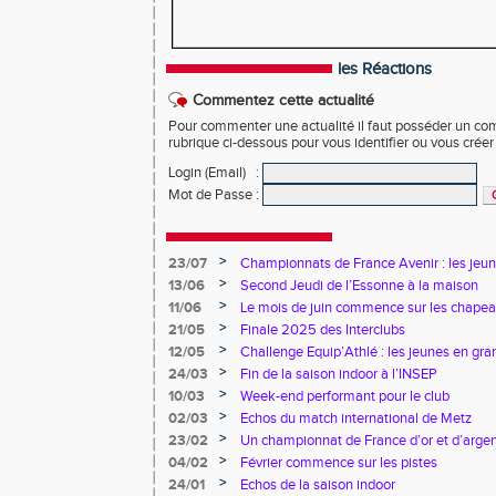
les Réactions
Commentez cette actualité
Pour commenter une actualité il faut posséder un compt
rubrique ci-dessous pour vous identifier ou vous crée
Login (Email)
:
Mot de Passe
:
>
23/07
Championnats de France Avenir : les jeun
>
13/06
Second Jeudi de l’Essonne à la maison
>
11/06
Le mois de juin commence sur les chapea
>
21/05
Finale 2025 des Interclubs
>
12/05
Challenge Equip’Athlé : les jeunes en gr
>
24/03
Fin de la saison indoor à l’INSEP
>
10/03
Week-end performant pour le club
>
02/03
Echos du match international de Metz
>
23/02
Un championnat de France d’or et d’arge
>
04/02
Février commence sur les pistes
>
24/01
Echos de la saison indoor