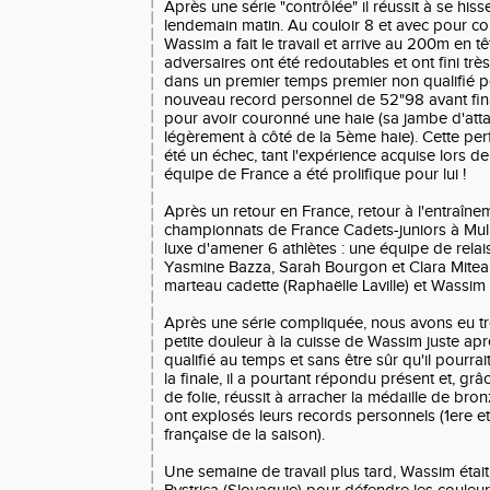
Après une série "contrôlée" il réussit à se hiss
lendemain matin. Au couloir 8 et avec pour cons
Wassim a fait le travail et arrive au 200m en t
adversaires ont été redoutables et ont fini trè
dans un premier temps premier non qualifié po
nouveau record personnel de 52"98 avant fina
pour avoir couronné une haie (sa jambe d'att
légèrement à côté de la 5ème haie). Cette per
été un échec, tant l'expérience acquise lors d
équipe de France a été prolifique pour lui !
Après un retour en France, retour à l'entraîne
championnats de France Cadets-juniors à Mulh
luxe d'amener 6 athlètes : une équipe de rela
Yasmine Bazza, Sarah Bourgon et Clara Mitea
marteau cadette (Raphaëlle Laville) et Wassim
Après une série compliquée, nous avons eu tr
petite douleur à la cuisse de Wassim juste aprè
qualifié au temps et sans être sûr qu'il pourrai
la finale, il a pourtant répondu présent et, grâ
de folie, réussit à arracher la médaille de bron
ont explosés leurs records personnels (1ere 
française de la saison).
Une semaine de travail plus tard, Wassim étai