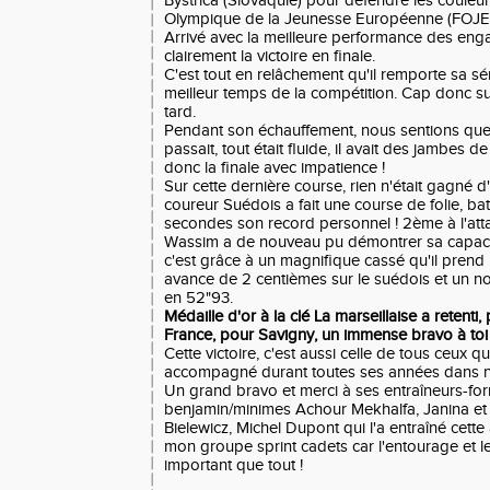
Bystrica (Slovaquie) pour défendre les couleur
Olympique de la Jeunesse Européenne (FOJE
Arrivé avec la meilleure performance des engagé
clairement la victoire en finale.
C'est tout en relâchement qu'il remporte sa sé
meilleur temps de la compétition. Cap donc sur
tard.
Pendant son échauffement, nous sentions qu
passait, tout était fluide, il avait des jambes 
donc la finale avec impatience !
Sur cette dernière course, rien n'était gagné d
coureur Suédois a fait une course de folie, ba
secondes son record personnel ! 2ème à l'atta
Wassim a de nouveau pu démontrer sa capacité à
c'est grâce à un magnifique cassé qu'il prend 
avance de 2 centièmes sur le suédois et un 
en 52"93.
Médaille d'or à la clé La marseillaise a retenti
France, pour Savigny, un immense bravo à toi
Cette victoire, c'est aussi celle de tous ceux qui
accompagné durant toutes ses années dans no
Un grand bravo et merci à ses entraîneurs-fo
benjamin/minimes Achour Mekhalfa, Janina e
Bielewicz, Michel Dupont qui l'a entraîné cette
mon groupe sprint cadets car l'entourage et le
important que tout !