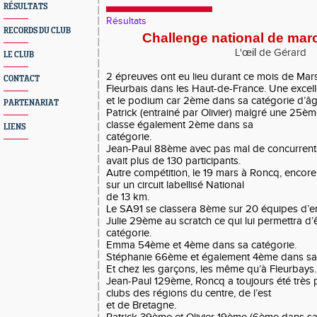
RÉSULTATS
Résultats
RECORDS DU CLUB
Challenge national de mar
œil
L'
de Gérard
LE CLUB
2 épreuves ont eu lieu durant ce mois de Mars
CONTACT
Fleurbais dans les Haut-de-France. Une excell
et le podium car 2ème dans sa catégorie d’âg
PARTENARIAT
Patrick (entrainé par Olivier) malgré une 25èm
classe également 2ème dans sa
LIENS
catégorie.
Jean-Paul 88ème avec pas mal de concurrents d
avait plus de 130 participants.
Autre compétition, le 19 mars à Roncq, encor
sur un circuit labellisé National
de 13 km.
Le SA91 se classera 8ème sur 20 équipes d’
Julie 29ème au scratch ce qui lui permettra d
catégorie.
Emma 54ème et 4ème dans sa catégorie.
Stéphanie 66ème et également 4ème dans sa 
Et chez les garçons, les même qu’à Fleurbays.
Jean-Paul 129ème, Roncq a toujours été très p
clubs des régions du centre, de l’est
et de Bretagne.