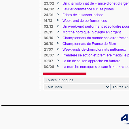
>
23/02
Un championnat de France d’or et d’arge
>
04/02
Février commence sur les pistes
>
24/01
Echos de la saison indoor
>
16/12
Week-end de performances
>
02/12
Un week-end performant et solidaire pour
>
25/11
Marche nordique : Savigny en argent
>
30/10
Championnats du monde scolaire : Yman u
bronze
>
29/10
Championnats de France de 5km
>
21/07
Week-ends de championnats nationaux
>
20/07
Première sélection et première médaille
>
10/07
La fin de saison approche en fanfare
>
30/06
La marche nordique s'essaie à la marche 