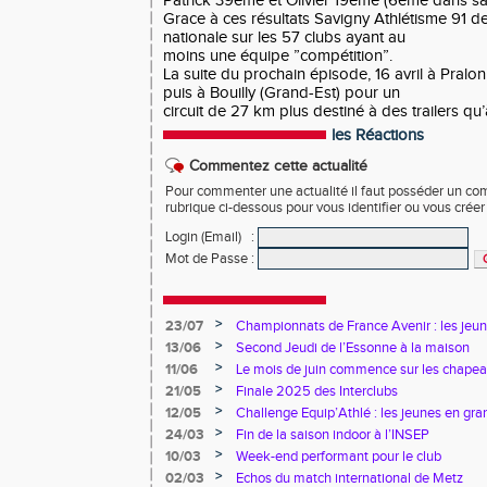
Patrick 39ème et Olivier 19ème (6ème dans sa
Grace à ces résultats Savigny Athlétisme 91 d
nationale sur les 57 clubs ayant au
moins une équipe ”compétition”.
La suite du prochain épisode, 16 avril à Pral
puis à Bouilly (Grand-Est) pour un
circuit de 27 km plus destiné à des trailers q
les Réactions
Commentez cette actualité
Pour commenter une actualité il faut posséder un compt
rubrique ci-dessous pour vous identifier ou vous crée
Login (Email)
:
Mot de Passe
:
>
23/07
Championnats de France Avenir : les jeun
>
13/06
Second Jeudi de l’Essonne à la maison
>
11/06
Le mois de juin commence sur les chapea
>
21/05
Finale 2025 des Interclubs
>
12/05
Challenge Equip’Athlé : les jeunes en gr
>
24/03
Fin de la saison indoor à l’INSEP
>
10/03
Week-end performant pour le club
>
02/03
Echos du match international de Metz