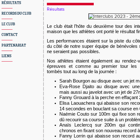
RÉSULTATS
Résultats
RECORDS DU CLUB
LE CLUB
Le club était l’hôte du deuxième tour des int
maison que les athlètes ont porté le résultat fi
CONTACT
Les performances étaient sur la piste du côt
PARTENARIAT
du côté de notre super équipe de bénévoles
ne seraient pas possibles.
LIENS
Nos athlètes étaient également au rendez-v
épreuves et comme au premier tour les r
tombés tout au long de la journée :
Sarah Bourgon au disque avec un jet 
Eva-Rose Djaito au disque avec un
mais aussi au javelot avec un jet de 27
Fanny Grouard à la perche en effaçant
Elisa Laouachera qui abaisse son reco
14 secondes en bouclant sa course en 6
Naémie Couto sur 100m qui fixe son re
dû recourir sa course suite à un problè
Anaïs Leclercq sur 200m qui contin
chronos en fixant son nouveau record à 
Fanny Lorrin qui abaisse son record 