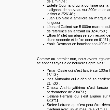
de 1 minute ;
Estelle Cournand qui a continué sur la
s’alignant de nouveau sur 800m et en a
le fixer à 2’26’’48 ;
Juan Do Vale a amélioré sa marque e
longueur ;
Léonard Catinot sur 5 000m marche qu
de référence en la fixant en 32’49’’50 ;
Ethan Mallet qui abaisse son record d
d’une seconde et le fixe donc en 61’’91 
Yanis Desmedt en bouclant son 400m e
Comme au premier tour, nous avons égaleme
se sont essayés à de nouvelles épreuves :
Yman Ossie qui s’est lancé sur 100m h
16’’13 ;
Ines Mutombo qui a débuté sa carrière
21m00 ;
Onisoa Andrianjafitrimo s’est lancée
performance de 23m73 ;
Céliane Ferraris qui s’est alignée sur
3’03’’11 ;
Stefee Lefranc qui s’est peut-être déc
marteau avec un jet mesuré à 21m99 ;