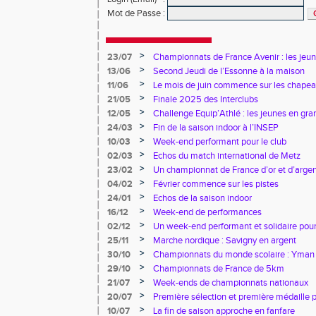
Mot de Passe
:
>
23/07
Championnats de France Avenir : les jeun
>
13/06
Second Jeudi de l’Essonne à la maison
>
11/06
Le mois de juin commence sur les chapea
>
21/05
Finale 2025 des Interclubs
>
12/05
Challenge Equip’Athlé : les jeunes en gr
>
24/03
Fin de la saison indoor à l’INSEP
>
10/03
Week-end performant pour le club
>
02/03
Echos du match international de Metz
>
23/02
Un championnat de France d’or et d’arge
>
04/02
Février commence sur les pistes
>
24/01
Echos de la saison indoor
>
16/12
Week-end de performances
>
02/12
Un week-end performant et solidaire pour
>
25/11
Marche nordique : Savigny en argent
>
30/10
Championnats du monde scolaire : Yman u
bronze
>
29/10
Championnats de France de 5km
>
21/07
Week-ends de championnats nationaux
>
20/07
Première sélection et première médaille
>
10/07
La fin de saison approche en fanfare