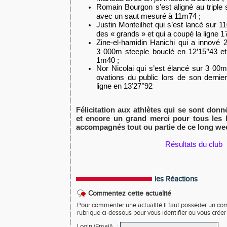
Romain Bourgon s’est aligné au triple 
avec un saut mesuré à 11m74 ;
Justin Monteilhet qui s’est lancé sur 
des « grands » et qui a coupé la ligne 17
Zine-el-hamidin Hanichi qui a innové 2
3 000m steeple bouclé en 12’15’’43 et 
1m40 ;
Nor Nicolai qui s’est élancé sur 3 00m
ovations du public lors de son dernie
ligne en 13’27’’92
Félicitation aux athlètes qui se sont don
et encore un grand merci pour tous les 
accompagnés tout ou partie de ce long we
Résultats du club
les Réactions
Commentez cette actualité
Pour commenter une actualité il faut posséder un compt
rubrique ci-dessous pour vous identifier ou vous crée
Login (Email)
: