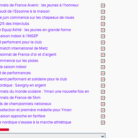
ats de France Avenir : les jeunes à l'honneur
udi de l’Essonne à la maison
e juin commence sur les chapeaux de roues
25 des Interclubs
 Equip’Athlé : les jeunes en grande forme
saison indoor à l’INSEP
performant pour le club
match international de Metz
onnat de France d’or et d’argent
ommence sur les pistes
la saison indoor
 de performances
nd performant et solidaire pour le club
rdique : Savigny en argent
ats du monde scolaire : Yman une nouvelle fois en
nats de France de 5km
s de championnats nationaux
sélection et première médaille pour Yman
 saison approche en fanfare
 nordique s'essaie à la marche athlétique