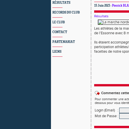
RÉSULTATS
15 Juin 2023 -
Pierrick B
RECORDS DU CLUB
Résultats
LE CLUB
Les athlètes de la ma
CONTACT
de l'Essonne avec 8 m
PARTENARIAT
Ils étaient accompagn
participation athlètes
facettes de notre sport
LIENS
Commentez cette 
Pour commenter une actual
dessous pour vous identi
Login (Email)
:
Mot de Passe
: