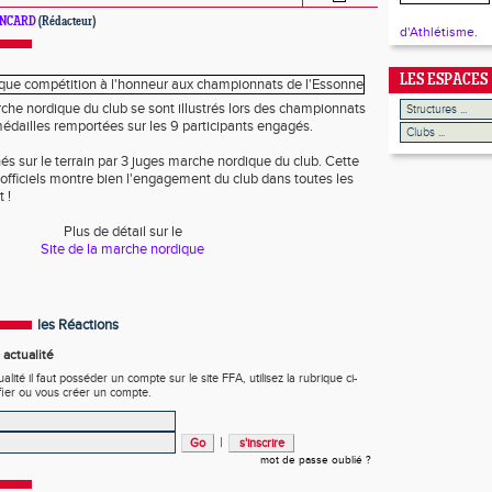
LANCARD
(Rédacteur)
d'Athlétisme.
LES ESPACES
rche nordique du club se sont illustrés lors des championnats
édailles remportées sur les 9 participants engagés.
és sur le terrain par 3 juges marche nordique du club. Cette
/officiels montre bien l'engagement du club dans toutes les
 !
Plus de détail sur le
Site de la marche nordique
les Réactions
actualité
ité il faut posséder un compte sur le site FFA, utilisez la rubrique ci-
fier ou vous créer un compte.
|
mot de passe oublié ?