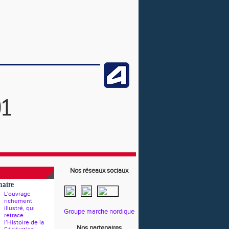
91
Nos réseaux sociaux
naire
L'ouvrage
richement
illustré, qui
Groupe marche nordique
retrace
l’Histoire de la
Nos partenaires