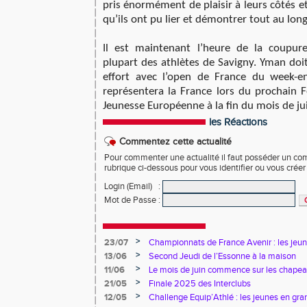
pris énormément de plaisir à leurs côtés e
qu’ils ont pu lier et démontrer tout au lon
Il est maintenant l’heure de la coupur
plupart des athlètes de Savigny. Yman doit
effort avec l’open de France du week-
représentera la France lors du prochain F
Jeunesse Européenne à la fin du mois de jui
les Réactions
Commentez cette actualité
Pour commenter une actualité il faut posséder un compt
rubrique ci-dessous pour vous identifier ou vous crée
Login (Email)
:
Mot de Passe
:
>
23/07
Championnats de France Avenir : les jeun
>
13/06
Second Jeudi de l’Essonne à la maison
>
11/06
Le mois de juin commence sur les chapea
>
21/05
Finale 2025 des Interclubs
>
12/05
Challenge Equip’Athlé : les jeunes en gr