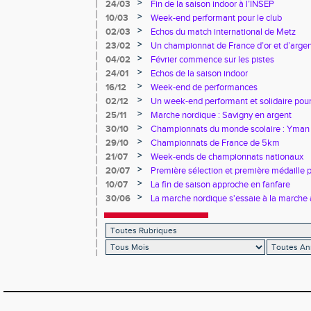
>
24/03
Fin de la saison indoor à l’INSEP
>
10/03
Week-end performant pour le club
>
02/03
Echos du match international de Metz
>
23/02
Un championnat de France d’or et d’arge
>
04/02
Février commence sur les pistes
>
24/01
Echos de la saison indoor
>
16/12
Week-end de performances
>
02/12
Un week-end performant et solidaire pour
>
25/11
Marche nordique : Savigny en argent
>
30/10
Championnats du monde scolaire : Yman u
bronze
>
29/10
Championnats de France de 5km
>
21/07
Week-ends de championnats nationaux
>
20/07
Première sélection et première médaille
>
10/07
La fin de saison approche en fanfare
>
30/06
La marche nordique s'essaie à la marche 