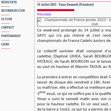
RÉSULTATS
19 Juillet 2023 - Yanis Desmedt (Président)
RECORDS DU CLUB
Résultats
LE CLUB
CONTACT
Ce week-end prolongé du 14 juillet a mar
SA91 qui n’a pas chômé et s’est rend
PARTENARIAT
championnats de France Cadets-Juniors de
LIENS
Le collectif savinien était composé d
cadettes (Daphné LIMEA, Sarah BOURGON
MITEAU), de Sarah BOURGON sur le lancer
au saut en hauteur et Wassim TAOUIL au 4
La première à entrer en compétition était 
lancer de disque dès vendredi à 18h. Avec 
su maîtriser, elle a effectué sa meilleure
ème
3
essai, ce qui ne suffira pas à la qualifi
Yman a suivi le samedi matin avec son co
pour la hauteur cadette. En un seul saut, 
de la barre à 1m62, ce qui lui a permis de s