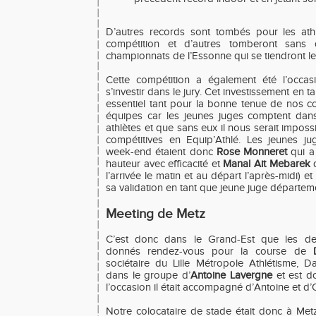
D’autres records sont tombés pour les athl
compétition et d’autres tomberont sans 
championnats de l’Essonne qui se tiendront l
Cette compétition a également été l’occa
s’investir dans le jury. Cet investissement en 
essentiel tant pour la bonne tenue de nos 
équipes car les jeunes juges comptent dan
athlètes et que sans eux il nous serait imposs
compétitives en Equip’Athlé. Les jeunes j
week-end étaient donc
Rose Monneret
qui a
hauteur avec efficacité et
Manal Ait Mebarek
q
l’arrivée le matin et au départ l’après-midi) et
sa validation en tant que jeune juge départeme
Meeting de Metz
C’est donc dans le Grand-Est que les dern
donnés rendez-vous pour la course de
sociétaire du Lille Métropole Athlétisme, D
dans le groupe d’
Antoine Lavergne
et est d
l’occasion il était accompagné d’Antoine et d’O
Notre colocataire de stade était donc à Met