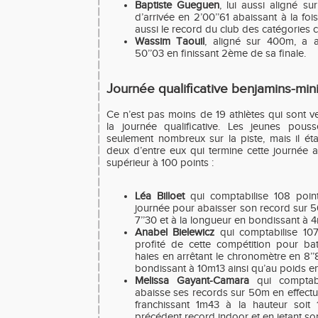
Baptiste Gueguen
, lui aussi aligné s
d’arrivée en 2’00’’61 abaissant à la fo
aussi le record du club des catégories ca
Wassim Taouil
, aligné sur 400m, a 
50’’03 en finissant 2ème de sa finale.
Journée qualificative benjamins-min
Ce n’est pas moins de 19 athlètes qui sont v
la journée qualificative. Les jeunes pous
seulement nombreux sur la piste, mais il ét
deux d’entre eux qui termine cette journée a
supérieur à 100 points :
Léa Billoet
qui comptabilise 108 point
journée pour abaisser son record sur 5
7’’30 et à la longueur en bondissant à 
Anabel Bielewicz
qui comptabilise 107
profité de cette compétition pour b
haies en arrêtant le chronomètre en 8’’82
bondissant à 10m13 ainsi qu’au poids e
Melissa Gayant-Camara
qui comptabi
abaisse ses records sur 50m en effectu
franchissant 1m43 à la hauteur soi
précédent record indoor et en jetant s