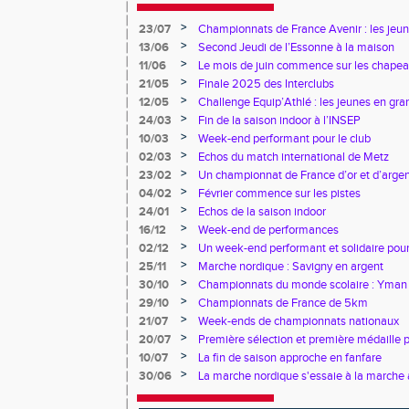
>
23/07
Championnats de France Avenir : les jeun
>
13/06
Second Jeudi de l’Essonne à la maison
>
11/06
Le mois de juin commence sur les chapea
>
21/05
Finale 2025 des Interclubs
>
12/05
Challenge Equip’Athlé : les jeunes en gr
>
24/03
Fin de la saison indoor à l’INSEP
>
10/03
Week-end performant pour le club
>
02/03
Echos du match international de Metz
>
23/02
Un championnat de France d’or et d’arge
>
04/02
Février commence sur les pistes
>
24/01
Echos de la saison indoor
>
16/12
Week-end de performances
>
02/12
Un week-end performant et solidaire pour
>
25/11
Marche nordique : Savigny en argent
>
30/10
Championnats du monde scolaire : Yman u
bronze
>
29/10
Championnats de France de 5km
>
21/07
Week-ends de championnats nationaux
>
20/07
Première sélection et première médaille
>
10/07
La fin de saison approche en fanfare
>
30/06
La marche nordique s'essaie à la marche 