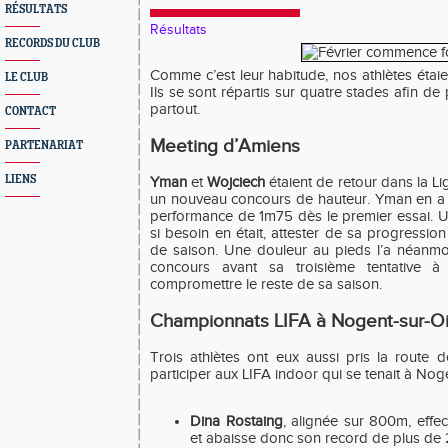
RÉSULTATS
Résultats
RECORDS DU CLUB
Comme c’est leur habitude, nos athlètes étai
LE CLUB
Ils se sont répartis sur quatre stades afin d
partout.
CONTACT
Meeting d’Amiens
PARTENARIAT
LIENS
Yman
et
Wojciech
étaient de retour dans la L
un nouveau concours de hauteur. Yman en a 
performance de 1m75 dès le premier essai. U
si besoin en était, attester de sa progressio
de saison. Une douleur au pieds l’a néanmo
concours avant sa troisième tentative
compromettre le reste de sa saison.
Championnats LIFA à Nogent-sur-O
Trois athlètes ont eux aussi pris la route
participer aux LIFA indoor qui se tenait à Nog
Dina Rostaing
, alignée sur 800m, effe
et abaisse donc son record de plus de