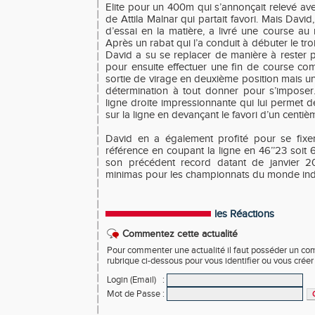
Elite pour un 400m qui s’annonçait relevé a
de Attila Malnar qui partait favori. Mais Davi
d’essai en la matière, a livré une course au 
Après un rabat qui l’a conduit à débuter le tro
David a su se replacer de manière à rester 
pour ensuite effectuer une fin de course com
sortie de virage en deuxième position mais un
détermination à tout donner pour s’imposer
ligne droite impressionnante qui lui permet de
sur la ligne en devançant le favori d’un centiè
David en a également profité pour se fix
référence en coupant la ligne en 46’’23 soit
son précédent record datant de janvier 
minimas pour les championnats du monde in
les Réactions
Commentez cette actualité
Pour commenter une actualité il faut posséder un compt
rubrique ci-dessous pour vous identifier ou vous crée
Login (Email)
:
Mot de Passe
: