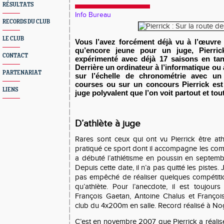
RÉSULTATS
Info Bureau
RECORDS DU CLUB
LE CLUB
Vous l’avez forcément déjà vu à l’œuvre 
qu’encore jeune pour un juge, Pierri
CONTACT
expérimenté avec déjà 17 saisons en tant
Derrière un ordinateur à l’informatique ou 
PARTENARIAT
sur l’échelle de chronométrie avec un
courses ou sur un concours Pierrick est
LIENS
juge polyvalent que l’on voit partout et tou
D’athlète à juge
Rares sont ceux qui ont vu Pierrick être ath
pratiqué ce sport dont il accompagne les compé
a débuté l’athlétisme en poussin en septem
Depuis cette date, il n’a pas quitté les pistes. 
pas empêché de réaliser quelques compétiti
qu’athlète. Pour l’anecdote, il est toujour
François Gaetan, Antoine Chalus et Françoi
club du 4x200m en salle. Record réalisé à No
C’est en novembre 2007 que Pierrick a réalis