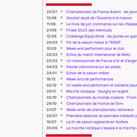
>
23/07
Championnats de France Avenir : les jeun
>
13/06
Second Jeudi de l’Essonne à la maison
>
11/06
Le mois de juin commence sur les chapea
>
21/05
Finale 2025 des Interclubs
>
12/05
Challenge Equip’Athlé : les jeunes en gr
>
24/03
Fin de la saison indoor à l’INSEP
>
10/03
Week-end performant pour le club
>
02/03
Echos du match international de Metz
>
23/02
Un championnat de France d’or et d’arge
>
04/02
Février commence sur les pistes
>
24/01
Echos de la saison indoor
>
16/12
Week-end de performances
>
02/12
Un week-end performant et solidaire pour
>
25/11
Marche nordique : Savigny en argent
>
30/10
Championnats du monde scolaire : Yman u
bronze
>
29/10
Championnats de France de 5km
>
21/07
Week-ends de championnats nationaux
>
20/07
Première sélection et première médaille
>
10/07
La fin de saison approche en fanfare
>
30/06
La marche nordique s'essaie à la marche 