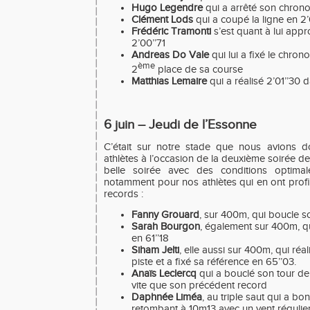
Hugo Legendre
qui a arrêté son chrono
Clément Lods
qui a coupé la ligne en 2
Frédéric Tramonti
s’est quant à lui appr
2’00’’71
Andreas Do Vale
qui lui a fixé le chron
ème
2
place de sa course
Matthias Lemaire
qui a réalisé 2’01’’30 
6 juin – Jeudi de l’Essonne
C’était sur notre stade que nous avions 
athlètes à l’occasion de la deuxième soirée d
belle soirée avec des conditions optimal
notamment pour nos athlètes qui en ont profi
records :
Fanny Grouard
, sur 400m, qui boucle so
Sarah Bourgon
, également sur 400m, qu
en 61’’18
Siham Jelti
, elle aussi sur 400m, qui réa
piste et a fixé sa référence en 65’’03.
Anaïs Leclercq
qui a bouclé son tour de 
vite que son précédent record
Daphnée Liméa
, au triple saut qui a b
retombant à 10m13 avec un vent régulie