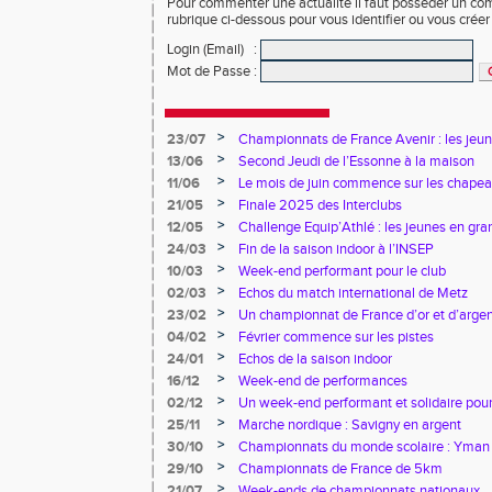
Pour commenter une actualité il faut posséder un compt
rubrique ci-dessous pour vous identifier ou vous crée
Login (Email)
:
Mot de Passe
:
>
23/07
Championnats de France Avenir : les jeun
>
13/06
Second Jeudi de l’Essonne à la maison
>
11/06
Le mois de juin commence sur les chapea
>
21/05
Finale 2025 des Interclubs
>
12/05
Challenge Equip’Athlé : les jeunes en gr
>
24/03
Fin de la saison indoor à l’INSEP
>
10/03
Week-end performant pour le club
>
02/03
Echos du match international de Metz
>
23/02
Un championnat de France d’or et d’arge
>
04/02
Février commence sur les pistes
>
24/01
Echos de la saison indoor
>
16/12
Week-end de performances
>
02/12
Un week-end performant et solidaire pour
>
25/11
Marche nordique : Savigny en argent
>
30/10
Championnats du monde scolaire : Yman u
bronze
>
29/10
Championnats de France de 5km
>
21/07
Week-ends de championnats nationaux