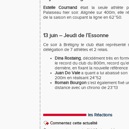
Estelle Cournand
était la seule athlète 
Palaiseau hier soir. Alignée sur 400m, elle r
de la saison en coupant la ligne en 62’’50.
13 juin – Jeudi de l’Essonne
Ce soir à Brétigny le club était représenté
délégation de 7 athlètes et 2 relais.
Dina Rostaing
, décidément très en forme
le record du club du 800m, record qu’ell
dernière, en fixant la nouvelle référence
Juan Do Vale
a quant a lui abaissé son
200m en réalisant 24’’52
Romain Bourgon
s’est également fixé u
distance avec un chrono de 23’’13
les Réactions
Commentez cette actualité