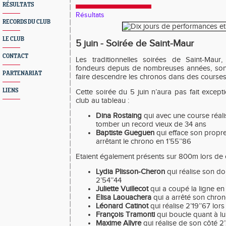
RÉSULTATS
Résultats
RECORDS DU CLUB
LE CLUB
5 juin - Soirée de Saint-Maur
CONTACT
Les traditionnelles soirées de Saint-Maur
fondeurs depuis de nombreuses années, sont
PARTENARIAT
faire descendre les chronos dans des courses
LIENS
Cette soirée du 5 juin n’aura pas fait excep
club au tableau :
Dina Rostaing
qui avec une course réalis
tomber un record vieux de 34 ans
Baptiste Gueguen
qui efface son propre
arrêtant le chrono en 1’55’’86
Etaient également présents sur 800m lors de c
Lydia Plisson-Cheron
qui réalise son do
2’54’’44
Juliette Vuillecot
qui a coupé la ligne en
Elisa Laouachera
qui a arrêté son chron
Léonard Catinot
qui réalise 2’19’’67 lor
François Tramonti
qui boucle quant à l
Maxime Allyre
qui réalise de son côté 2