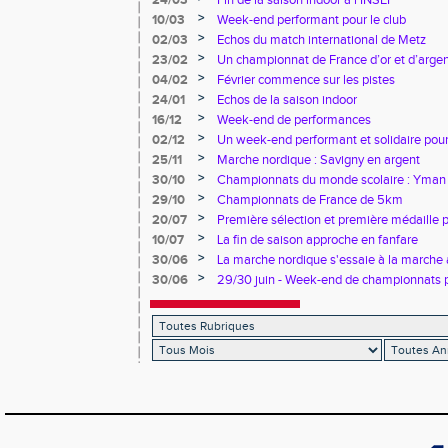
24/03
Fin de la saison indoor à l’INSEP
>
10/03
Week-end performant pour le club
>
02/03
Echos du match international de Metz
>
23/02
Un championnat de France d’or et d’arge
>
04/02
Février commence sur les pistes
>
24/01
Echos de la saison indoor
>
16/12
Week-end de performances
>
02/12
Un week-end performant et solidaire pour
>
25/11
Marche nordique : Savigny en argent
>
30/10
Championnats du monde scolaire : Yman u
bronze
>
29/10
Championnats de France de 5km
>
20/07
Première sélection et première médaille
>
10/07
La fin de saison approche en fanfare
>
30/06
La marche nordique s'essaie à la marche 
>
30/06
29/30 juin - Week-end de championnats p