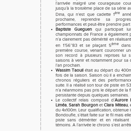
l’arrivée malgré une courageuse cou
jusqu’à la troisième place de sa série a
ère
Dina, qui n’est que cadette 1
année
prochaine, reprendre sa progr
performances et peut-être prendre part à
Baptiste Gueguen
qui participait l
championnats de France a également p
n’a clairement pas démérité en réalisan
ème
en 1’56’’83 et se plaçant 5
dans 
première course, venant couronner une
son record à plusieurs reprises lui 
saisons à venir et notamment pour sa
l’an prochain.
Wassim Taouil
était au départ du 400m
fois de la saison. Saison où il a enchai
chronos réguliers et des performanc
suite. Il a réalisé son tour de piste en 53
n’a néanmoins pas pris le départ de la f
persistante depuis quelques semaines.
Le collectif relais composé d’
Aurore 
Liméa
,
Sarah Bourgon
et
Clara Miteau
,
du 4x100m. Leur qualification, obtenue 
Bondoufle, s’était faite sur le fil mais el
piste sans démériter et en réalisa
témoins. A l’arrivée le chrono s’est arrêt