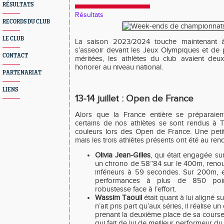
RÉSULTATS
Résultats
RECORDS DU CLUB
LE CLUB
La saison 2023/2024 touche maintenant à
s’asseoir devant les Jeux Olympiques et de 
CONTACT
méritées, les athlètes du club avaient deu
honorer au niveau national.
PARTENARIAT
LIENS
13-14 juillet : Open de France
Alors que la France entière se préparaient
certains de nos athlètes se sont rendus à 
couleurs lors des Open de France. Une peti
mais les trois athlètes présents ont été au ren
Olivia Jean-Gilles
, qui était engagée su
un chrono de 58’’84 sur le 400m, reno
inférieurs à 59 secondes. Sur 200m, el
performances à plus de 850 poi
robustesse face à l’effort.
Wassim Taouil
était quant à lui aligné s
n’ait pris part qu’aux séries, il réalise 
prenant la deuxième place de sa cours
qui fait de lui de meilleur performeur du