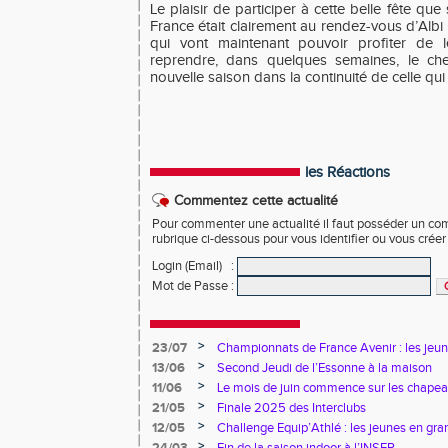
Le plaisir de participer à cette belle fête qu
France était clairement au rendez-vous d’Albi 
qui vont maintenant pouvoir profiter de 
reprendre, dans quelques semaines, le c
nouvelle saison dans la continuité de celle qui
les Réactions
Commentez cette actualité
Pour commenter une actualité il faut posséder un compt
rubrique ci-dessous pour vous identifier ou vous crée
Login (Email)
:
Mot de Passe
:
>
23/07
Championnats de France Avenir : les jeun
>
13/06
Second Jeudi de l’Essonne à la maison
>
11/06
Le mois de juin commence sur les chapea
>
21/05
Finale 2025 des Interclubs
>
12/05
Challenge Equip’Athlé : les jeunes en gr
>