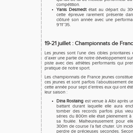
compétition.
Yanis Desmedt
était au départ du 30
cette épreuve rarement présente da
clôturé son année avec une perform
9’11’’35.
19-21 juillet : Championnats de Fr
Les jeunes sont l’une des cibles prioritaires
d’axer une partie de notre développement sur e
piste avec des athlètes performants qui pren
pratique de notre sport.
Les championnats de France jeunes constituent
ces jeunes et sont parfois l’aboutissement de 
cette année pour sept d’entres eux qui ont été
leur saison :
Dina Rostaing
est venue à Albi après 
battant durant laquelle elle aura enc
tomber des records parfois plus vieu
séries du 800m elle était pleinement à
sa foulée. Malheureusement pour el
300m de course l’a fait chuter. Un incide
perdre de précieuses secondes. Secon