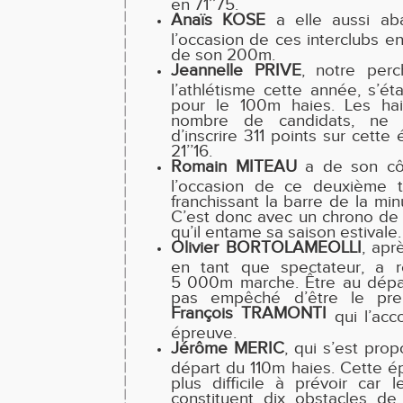
en 71’’75.
Anaïs KOSE
a elle aussi ab
l’occasion de ces interclubs en 
de son 200m.
Jeannelle PRIVE
, notre perc
l’athlétisme cette année, s’ét
pour le 100m haies. Les hai
nombre de candidats, ne 
d’inscrire 311 points sur cette
21’’16.
Romain MITEAU
a de son cô
l’occasion de ce deuxième t
franchissant la barre de la mi
C’est donc avec un chrono de 
qu’il entame sa saison estivale.
Olivier BORTOLAMEOLLI
, apr
en tant que spectateur, a r
5 000m marche. Être au dépa
pas empêché d’être le pre
François TRAMONTI
qui l’acc
épreuve.
Jérôme MERIC
, qui s’est pro
départ du 110m haies. Cette é
plus difficile à prévoir car
constituent dix obstacles de 