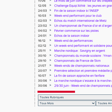
>
11/06
Le mois de juin commence sur les chapea
>
12/05
Challenge Equip’Athlé : les jeunes en gr
>
24/03
Fin de la saison indoor à l’INSEP
>
10/03
Week-end performant pour le club
>
02/03
Echos du match international de Metz
>
23/02
Un championnat de France d’or et d’arge
>
04/02
Février commence sur les pistes
>
24/01
Echos de la saison indoor
>
16/12
Week-end de performances
>
02/12
Un week-end performant et solidaire pour
>
25/11
Marche nordique : Savigny en argent
>
30/10
Championnats du monde scolaire : Yman u
bronze
>
29/10
Championnats de France de 5km
>
21/07
Week-ends de championnats nationaux
>
20/07
Première sélection et première médaille
>
10/07
La fin de saison approche en fanfare
>
30/06
La marche nordique s'essaie à la marche 
>
30/06
29/30 juin - Week-end de championnats p