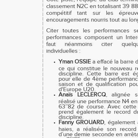
classement N2C en totalisant 39 882
compétitif tant sur les épre
encouragements nourris tout au long
Citer toutes les performances se
performances composent un Interc
faut néanmoins citer quelq
individuelles :
Yman OSSIE
a effacé la barre 
ce qui constitue le nouveau r
discipline. Cette barre est
pour elle de 4ème performan
saison et de qualification po
d'Europe U20.
Anaïs LECLERCQ
, alignée 
réalisé une performance N4 en
63’’82 de course. Avec cette
prend également le record du
discipline.
Fanny GROUARD
, également
haies, a réalisée son recor
d’une demie seconde en arrêt