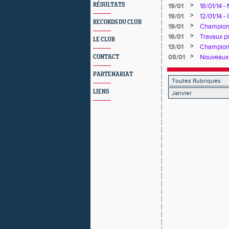
Oise
>
RÉSULTATS
19/01
18/01/14 -
>
19/01
12/01/14 
RECORDS DU CLUB
>
19/01
Championn
>
16/01
Travaux pi
LE CLUB
>
13/01
Championn
>
05/01
Nouveaux 
CONTACT
PARTENARIAT
LIENS