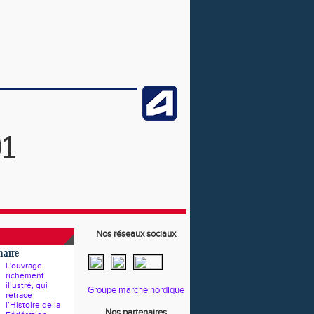
91
Nos réseaux sociaux
naire
L'ouvrage
richement
illustré, qui
Groupe marche nordique
retrace
l’Histoire de la
Nos partenaires