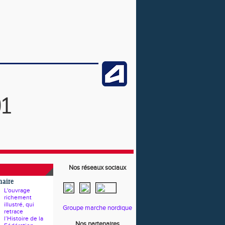
91
Nos réseaux sociaux
naire
L'ouvrage
richement
illustré, qui
Groupe marche nordique
retrace
l’Histoire de la
Nos partenaires