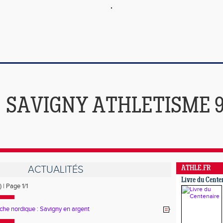
SAVIGNY ATHLETISME 
ACTUALITÉS
ATHLE.FR
Livre du Cente
) | Page 1/1
che nordique : Savigny en argent