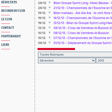
>
RÉSULTATS
26/12
Bilan Groupe Sprint Long- Haies Basses - 
journée
>
26/12
21/12/13 - Championnats de l'Essonne en Sa
RECORDS DU CLUB
demi-fond
>
19/12
Bilan marteau - Aïe Aïe Aïe : ils vont faire m
>
19/12
14/12/13 - Championnats de l'Essonne en 
LE CLUB
>
19/12
13/12/13 - Bilan du Groupe Sprint Long-Ha
CDFAS
>
13/12
08/12/13 - Cross de Verrières-le-Buisson 
CONTACT
>
10/12
08/12/13 - Cross de Verrières-le-Buisson
PARTENARIAT
>
10/12
07/12/13 - Championnats de l'Essonne en 
>
06/12
01/12/13 – Déplacement du Groupe Sprint
LIENS
« hivernales du CDOA » à Nogent sur Ois