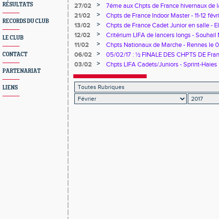
>
RÉSULTATS
27/02
7éme aux Chpts de France hivernaux de la
Mekhalfa
>
21/02
Chpts de France Indoor Master - 11-12 févr
RECORDS DU CLUB
>
13/02
Chpts de France Cadet Junior en salle - 
sur le 800 m
>
12/02
Critérium LIFA de lancers longs - Souhail
LE CLUB
>
11/02
Chpts Nationaux de Marche - Rennes le 
Floquet
>
06/02
05/02/17 : ½ FINALE DES CHPTS DE Fran
CONTACT
Yanis aux France !
>
03/02
Chpts LIFA Cadets/Juniors - Sprint-Haies
PARTENARIAT
LIENS