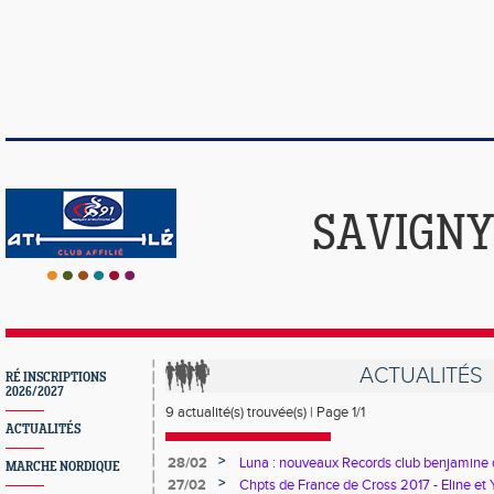
SAVIGNY
ACTUALITÉS
RÉ INSCRIPTIONS
2026/2027
9 actualité(s) trouvée(s) | Page 1/1
ACTUALITÉS
>
28/02
Luna : nouveaux Records club benjamine du
MARCHE NORDIQUE
longueur
>
27/02
Chpts de France de Cross 2017 - Eline et 