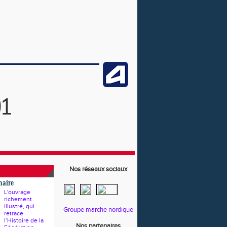
91
Nos réseaux sociaux
naire
L'ouvrage
richement
illustré, qui
Groupe marche nordique
retrace
l’Histoire de la
Nos partenaires