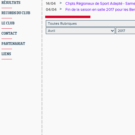
>
RÉSULTATS
14/04
Chpts Régionaux de Sport Adapté - Samed
Montreuil
>
04/04
Fin de la saison en salle 2017 pour les 
RECORDS DU CLUB
LE CLUB
CONTACT
PARTENARIAT
LIENS