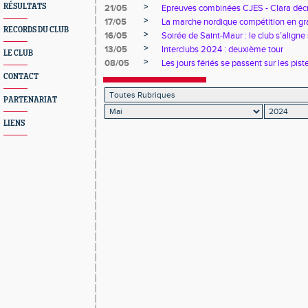
>
RÉSULTATS
21/05
Epreuves combinées CJES - Clara décr
>
17/05
La marche nordique compétition en g
RECORDS DU CLUB
>
16/05
Soirée de Saint-Maur : le club s’align
>
13/05
Interclubs 2024 : deuxième tour
LE CLUB
>
08/05
Les jours fériés se passent sur les pist
CONTACT
PARTENARIAT
LIENS