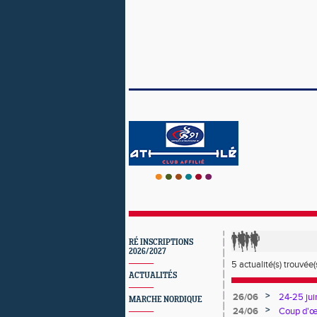
RÉ INSCRIPTIONS
2026/2027
5 actualité(s) trouvée(s
ACTUALITÉS
>
26/06
24-25 ju
MARCHE NORDIQUE
>
24/06
Coup d'œi