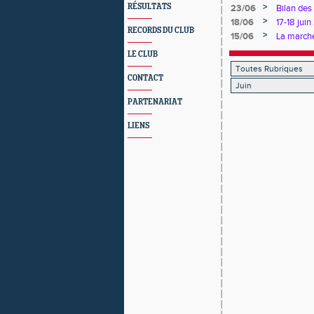
>
RÉSULTATS
23/06
Bilan des
>
18/06
17-18 jui
RECORDS DU CLUB
>
15/06
La marche
l'Essonne
LE CLUB
CONTACT
PARTENARIAT
LIENS