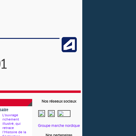
91
Nos réseaux sociaux
naire
L'ouvrage
richement
illustré, qui
Groupe marche nordique
retrace
l’Histoire de la
Nos partenaires