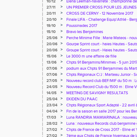
>
10/12
Elena Leeman-navarrete : championne de
combinées en salle
>
27/11
UN PREMIER CROSS POUR LES JEUNES
>
20/11
CROSS DE CERNY - 12 Novembre 2017
>
20/10
Finale LIFA - Challenge Equip'Athlé - Ben
2017
>
19/10
Poussinades 2017
>
15/10
Bravo les Benjamines
>
25/06
Perche Minime Fille : Marie Mateos - nou
>
20/06
Gourpe Sprint court - haies Hautes - Saut
juin à Montgeron
>
20/06
Groupe Sprint court - Haies hautes - Sauts
28 Mai à Longjumeau
>
15/06
Le 3000 m une affaire de fille
>
13/06
Chpts 91 Benjamins/Minimes - 5 juin 2017
qualifiés
>
07/06
podium aux Chpts 91 Benjamines du Marte
Marie, Naemie, Raphaelle et Chahinda
>
07/06
Chpts Régionaux C/J : Marteau Junior - S
>
27/05
Nouveau record club BEF/MIF du 50 m : 
>
24/05
Nouveau Record Club du 1500 m : Eline 
>
14/05
MEETING DE SAVIGNY RESULTATS
>
25/04
EKIDEN DU PAAC
>
23/04
Chpts Régionaux Sport Adapté - 22 avril 
>
04/04
Fin de la saison en salle 2017 pour les 
>
17/03
Luna RANDRIA MAMIARINALA : nouveaux
Haies et Tétrathlon benjamine
>
28/02
Luna : nouveaux Records club benjamine du
longueur
>
27/02
Chpts de France de Cross 2017 - Eline et 
>
27/02
7éme aux Chpts de France hivernaux de la