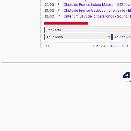
Mekhalfa
>
21/02
Chpts de France Indoor Master - 11-12 févr
>
13/02
Chpts de France Cadet Junior en salle - 
sur le 800 m
>
12/02
Critérium LIFA de lancers longs - Souhail
<<
1
2
3
4
5
6
7
8
9
10