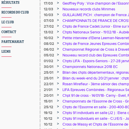
>
RÉSULTATS
17/03
Geoffrey Poly : Vice champion de l'Esso
week-end de rêve"
>
12/03
Nouveaux records clubs Minimes
RECORDS DU CLUB
>
10/03
GUILLAUME PICH : champion de France Ju
adapté
>
07/03
CHAMPIONNATS DE FRANCE DE CROS
LE CLUB
>
27/02
Chpts de France Cadet/Junior - Eline sur
>
13/02
Chpts Nationaux Senior - 11/02/18 - Aubièr
CONTACT
Rosan
>
10/02
Petite interview d'Elena Leeman-Navarret
PARTENARIAT
Jeunes des Epreuves Combinées
>
08/02
Chpts de France Jeunes Epreuves Combinée
Elena
>
06/02
Championnat Régional de Cross à Draveil 
LIENS
>
05/02
Nouveau record club des Epreuves Comb
Navarette
>
01/02
Chpts LIFA - Espoirs-Seniors - 27-28 janv
>
30/01
Championnats Nationaux 2018 EC
>
25/01
Bilan des chpts départementaux, régionau
2018
>
25/01
Bilan du week-end du 20/21 janvier : chp
régionaux et LIFA
>
22/01
Rosan Mirefleur - 3ème sénior des champ
individuels en salle
>
21/01
LIFA Epreuves Combinées - Régionaux Sen
longs
>
20/01
Chpt 91 de cross - 14/01/18- Cerny - Eveil,
Minime
>
15/01
Championnats de l'Essonne de Cross - Gr
>
25/12
Chpts de l'Essonne en salle - 200-400-8
Eaubonne
>
19/12
Chpts 91 individuels en salle (J2 ) : Elen
et 2 records club battus
>
10/12
Chpts 91 individuels en salle - C/J/E/S - J
Viry
>
10/12
Cross de Massy et Chpts de l'Essonne de 