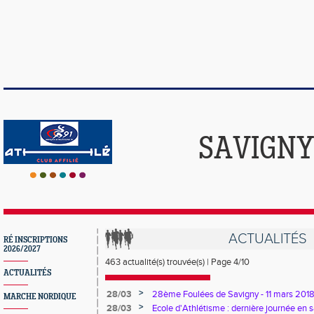
SAVIGNY
ACTUALITÉS
RÉ INSCRIPTIONS
2026/2027
463 actualité(s) trouvée(s) | Page 4/10
ACTUALITÉS
>
28/03
28ème Foulées de Savigny - 11 mars 201
MARCHE NORDIQUE
>
28/03
Ecole d'Athlétisme : dernière journée en s