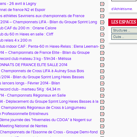
ans - 26 avril à Lagny
d'Athlétisme.
at de france N2 et Espoir
s athlétes Saviniens aux championnats de France
2014 – Championnats LIFA - Bilan du Groupe Sprint Long
LES ESPACES
sses
ub CAF du 200 m : Oriane Calore
ub du 60 m Haies en salle : Cliff
ub relais 4 x 200 m
lub indoor CAF : Penta-60 m Haies-Relais : Elena Leeman-
e
4 – Championnats de France Elite - Bilan du Groupe
ng Haies Basses
ecord club mateau 3 kg - 51m34 - Mélissa
NNATS DE FRANCE ELITE SALLE 2014
- Championnats de Cross LIFA à Aulnay Sous Bois
2014 - Bilan du Groupe Sprint Long Haies Basses
 lancers longs - Février 2014 - Bilan
ecord club - marteau 5Kg : 64,34 m
14 - Championnats Régionaux en Salle
4 - Déplacement du Groupe Sprint Long Haies Basses à la
née des « hivernales du CDOA » à Nogent sur Oise.
 - Championnats Régionaux de Cross à Longjumeau
 Professionnelle Entraîneurs
- 3ème journée des "Hivernales du CDOA" à Nogent sur
- Meeting National de Nantes
- Championnats de l'Essonne de Cross - Groupe Demi-fond