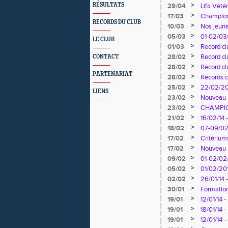
>
RÉSULTATS
29/04
Lifa Vétér
>
17/03
Championn
RECORDS DU CLUB
>
10/03
Nos jeune
>
05/03
01-02/03/
LE CLUB
Haies Ba
>
01/03
Record cl
>
28/02
Record cl
CONTACT
>
28/02
Record cl
PARTENARIAT
>
28/02
Records c
Navarret
>
25/02
22/02/201
LIENS
Sprint Lo
>
23/02
Nouveau r
>
23/02
CHAMPIO
>
21/02
16/02/14 
>
18/02
07-09/02/
>
17/02
Critériums
>
17/02
Nouveau r
>
09/02
01-02/02/
>
05/02
01/02/201
4ème jour
>
02/02
26/01/14
>
30/01
Formation
>
19/01
12/01/14 
Oise
>
19/01
18/01/14 
>
19/01
12/01/14 