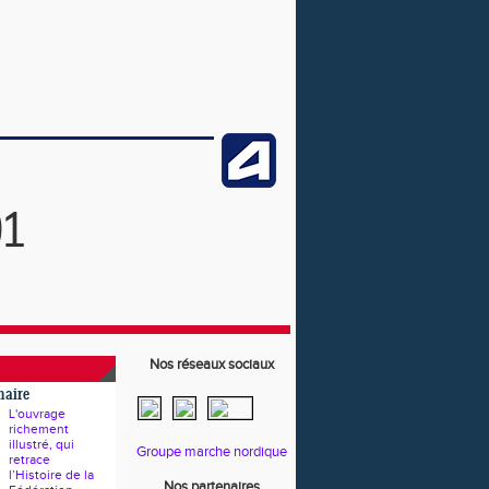
91
Nos réseaux sociaux
naire
L'ouvrage
richement
illustré, qui
Groupe marche nordique
retrace
l’Histoire de la
Nos partenaires