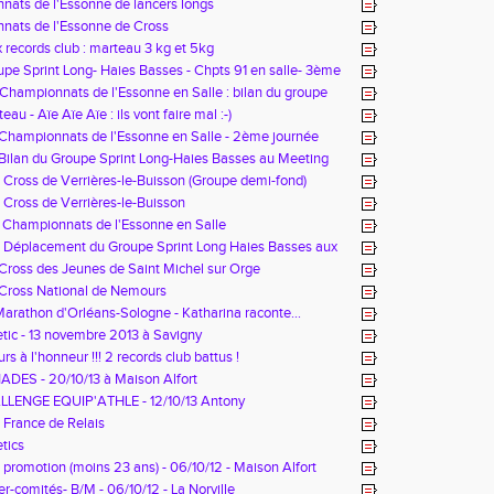
ats de l'Essonne de lancers longs
nats de l'Essonne de Cross
records club : marteau 3 kg et 5kg
upe Sprint Long- Haies Basses - Chpts 91 en salle- 3ème
- Championnats de l'Essonne en Salle : bilan du groupe
d
eau - Aïe Aïe Aïe : ils vont faire mal :-)
- Championnats de l'Essonne en Salle - 2ème journée
- Bilan du Groupe Sprint Long-Haies Basses au Meeting
- Cross de Verrières-le-Buisson (Groupe demi-fond)
- Cross de Verrières-le-Buisson
- Championnats de l'Essonne en Salle
– Déplacement du Groupe Sprint Long Haies Basses aux
les du CDOA » à Nogent sur Oise
- Cross des Jeunes de Saint Michel sur Orge
- Cross National de Nemours
- Marathon d'Orléans-Sologne - Katharina raconte...
etic - 13 novembre 2013 à Savigny
rs à l'honneur !!! 2 records club battus !
DES - 20/10/13 à Maison Alfort
LLENGE EQUIP'ATHLE - 12/10/13 Antony
France de Relais
etics
s promotion (moins 23 ans) - 06/10/12 - Maison Alfort
er-comités- B/M - 06/10/12 - La Norville